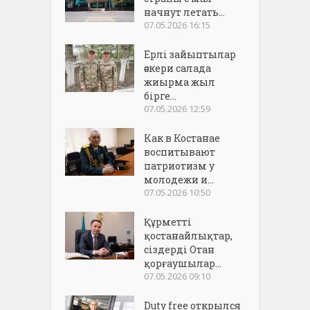
начнут летать...
07.05.2026 16:15
Ерлі зайыптылар
әскери салада
жиырма жыл
бірге...
07.05.2026 12:59
Как в Костанае
воспитывают
патриотизм у
молодежи и...
07.05.2026 10:50
Құрметті
қостанайлықтар,
сіздерді Отан
қорғаушылар...
07.05.2026 09:10
Duty free открылся