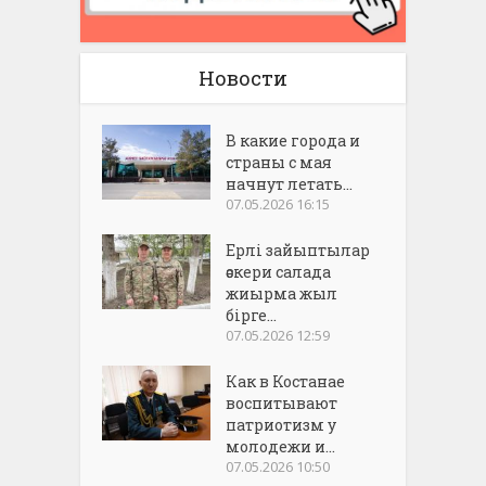
Новости
В какие города и
страны с мая
начнут летать...
07.05.2026 16:15
Ерлі зайыптылар
әскери салада
жиырма жыл
бірге...
07.05.2026 12:59
Как в Костанае
воспитывают
патриотизм у
молодежи и...
07.05.2026 10:50