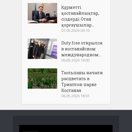
Құрметті
қостанайлықтар,
сіздерді Отан
қорғаушылар...
07.05.2026 09:10
Duty free открылся
в костанайском
международном...
06.05.2026 19:00
Тюльпаны начали
расцветать в
Триатлон-парке
Костаная
06.05.2026 18:01