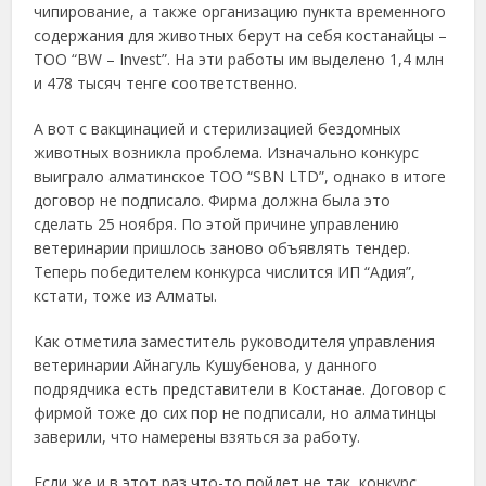
чипирование, а также организацию пункта временного
содержания для животных берут на себя костанайцы –
ТОО “BW – Invest”. На эти работы им выделено 1,4 млн
и 478 тысяч тенге соответственно.
А вот с вакцинацией и стерилизацией бездомных
животных возникла проблема. Изначально конкурс
выиграло алматинское ТОО “SBN LTD”, однако в итоге
договор не подписало. Фирма должна была это
сделать 25 ноября. По этой причине управлению
ветеринарии пришлось заново объявлять тендер.
Теперь победителем конкурса числится ИП “Адия”,
кстати, тоже из Алматы.
Как отметила заместитель руководителя управления
ветеринарии Айнагуль Кушубенова, у данного
подрядчика есть представители в Костанае. Договор с
фирмой тоже до сих пор не подписали, но алматинцы
заверили, что намерены взяться за работу.
Если же и в этот раз что-то пойдет не так, конкурс