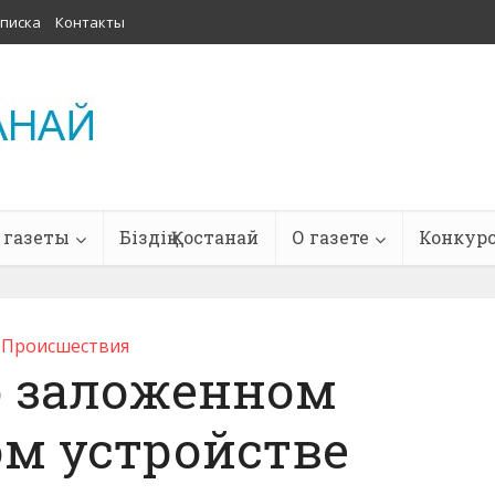
писка
Контакты
 газеты
Біздің Қостанай
О газете
Конкур
Проиcшествия
о заложенном
м устройстве