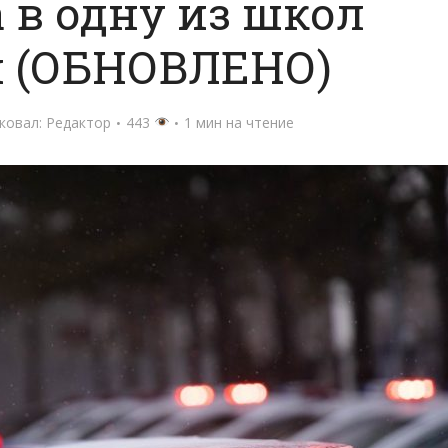
 в одну из школ
я (ОБНОВЛЕНО)
ковал:
Редактор
443
1 мин на чтение