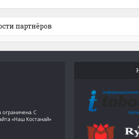
ости партнёров
 ограничена. С
айта «Наш Костанай»