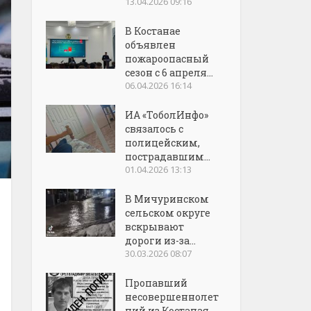
13.04.2026 09:16
В Костанае
объявлен
пожароопасный
сезон с 6 апреля...
06.04.2026 16:14
ИА «ТоболИнфо»
связалось с
полицейским,
пострадавшим...
01.04.2026 13:13
В Мичуринском
сельском округе
вскрывают
дороги из-за...
30.03.2026 08:07
Пропавший
несовершеннолет
ний из Костаная