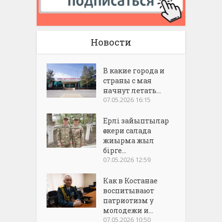
Новости
В какие города и
страны с мая
начнут летать...
07.05.2026 16:15
Ерлі зайыптылар
әскери салада
жиырма жыл
бірге...
07.05.2026 12:59
Как в Костанае
воспитывают
патриотизм у
молодежи и...
07.05.2026 10:50