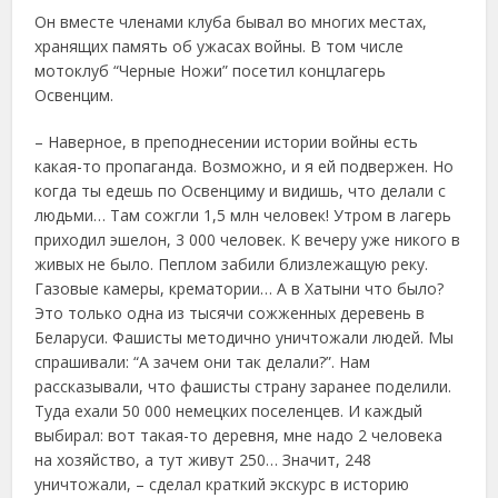
Он вместе членами клуба бывал во многих местах,
хранящих память об ужасах войны. В том числе
мотоклуб “Черные Ножи” посетил концлагерь
Освенцим.
– Наверное, в преподнесении истории войны есть
какая-то пропаганда. Возможно, и я ей подвержен. Но
когда ты едешь по Освенциму и видишь, что делали с
людьми… Там сожгли 1,5 млн человек! Утром в лагерь
приходил эшелон, 3 000 человек. К вечеру уже никого в
живых не было. Пеплом забили близлежащую реку.
Газовые камеры, крематории… А в Хатыни что было?
Это только одна из тысячи сожженных деревень в
Беларуси. Фашисты методично уничтожали людей. Мы
спрашивали: “А зачем они так делали?”. Нам
рассказывали, что фашисты страну заранее поделили.
Туда ехали 50 000 немецких поселенцев. И каждый
выбирал: вот такая-то деревня, мне надо 2 человека
на хозяйство, а тут живут 250… Значит, 248
уничтожали, – сделал краткий экскурс в историю