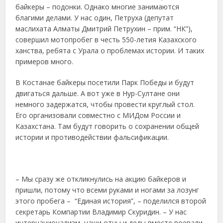
байкеры – подонки. Однако многие занимаются
благими делами. У нас один, Петруха (депутат
маслихата Алматы Дмитрий Петрухин – прим. “НК”),
совершил мотопробег в честь 550-летия Казахского
ханства, ребята с Урала о проблемах истории. И таких
примеров много.
В Костанае байкеры посетили Парк Победы и будут
двигаться дальше. А вот уже в Нур-Султане они
немного задержатся, чтобы провести круглый стол.
Его организовали совместно с МИДом России и
Казахстана. Там будут говорить о сохранении общей
истории и противодействии фальсификации.
– Мы сразу же откликнулись на акцию байкеров и
пришли, потому что всеми руками и ногами за лозунг
этого пробега – “Единая история”, – поделился второй
секретарь Компартии Владимир Скуридин. – У нас
интернационализм, наши отцы и деды вместе воевали,