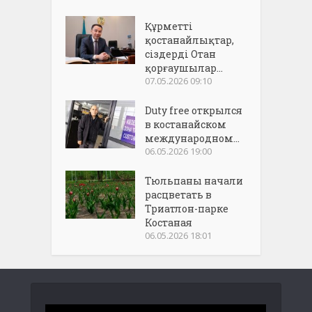
Құрметті
қостанайлықтар,
сіздерді Отан
қорғаушылар...
07.05.2026 09:10
Duty free открылся
в костанайском
международном...
06.05.2026 19:00
Тюльпаны начали
расцветать в
Триатлон-парке
Костаная
06.05.2026 18:01