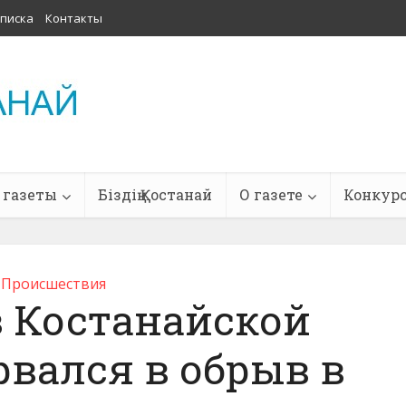
писка
Контакты
 газеты
Біздің Қостанай
О газете
Конкур
Проиcшествия
з Костанайской
рвался в обрыв в