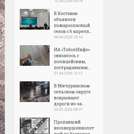
13.04.2026 09:16
В Костанае
объявлен
пожароопасный
сезон с 6 апреля...
06.04.2026 16:14
ИА «ТоболИнфо»
связалось с
полицейским,
пострадавшим...
01.04.2026 13:13
В Мичуринском
сельском округе
вскрывают
дороги из-за...
30.03.2026 08:07
Пропавший
несовершеннолет
ний из Костаная