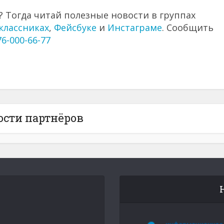
 Тогда читай полезные новости в группах
классниках
,
Фейсбуке
и
Инстаграме
. Сообщить
76-000-66-77
ости партнёров