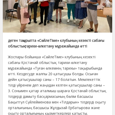
деген тақырыпта «СөйлеТіме» клубының кезекті сабағы
облыстық тарихи-өлкетану мұражайында өтті
Жоспары бойынша «СөйлеТіме» клубының кезекті
сабағы Қостанай облыстық тарихи-өлкетану
мұражайында «Туған өлкемнің тарихы» тақырыбында
өтті. Кездесуде жалпы 20 қатысушы болды. Осыған
дейін қатысушылар саны – 17 болатын. Мемлекеттік
тілді үйренем деп жаңадан келген қатысушылар саны –
3. Сонымен қатар аталмыш шараға Қостанай облыстық
тілдерді дамыту басқармасының бөлім басшысы
Бақытгүл Сүйлейменова мен «Тілдарын» тілдерді оқыту
орталығының басшысы Жұлдызай Ербатырова және
оқыту орталығының қызметкерлері қатысты.