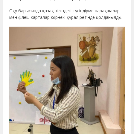
Оқу барысында қазақ тіліндегі түсіндірме парақшалар
мен флеш карталар көрнекі құрал ретінде қолданылды.