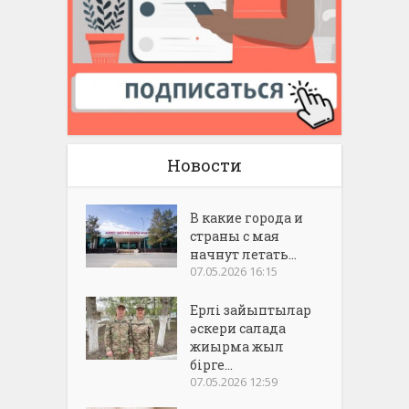
Новости
В какие города и
страны с мая
начнут летать...
07.05.2026 16:15
Ерлі зайыптылар
әскери салада
жиырма жыл
бірге...
07.05.2026 12:59