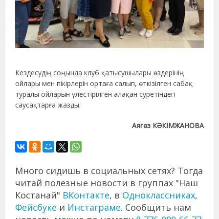
Кездесудің соңында клуб қатысушылары өздерінің
ойлары мен пікірлерін ортаға салып, өткізілген сабақ
туралы ойларын үлестірілген алақан суретіндегі
саусақтарға жазды.
Аягөз КӘКІМЖАНОВА
Много сидишь в социальных сетях? Тогда
читай полезные новости в группах "Наш
Костанай"
ВКонтакте
, в
Одноклассниках
,
Фейсбуке
и
Инстаграме
. Сообщить нам