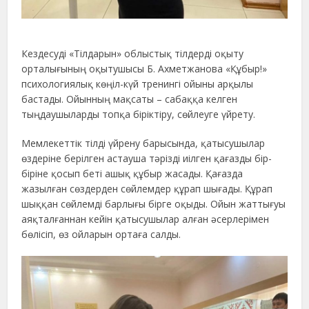
Кездесуді «Тілдарын» облыстық тілдерді оқыту
орталығының оқытушысы Б. Ахметжанова «Құбыр!»
психологиялық көңіл-күй тренингі ойыны арқылы
бастады. Ойынның мақсаты – сабаққа келген
тыңдаушыларды топқа біріктіру, сөйлеуге үйрету.
Мемлекеттік тілді үйрену барысында, қатысушылар
өздеріне берілген астауша тәрізді иілген қағазды бір-
біріне қосып беті ашық құбыр жасады. Қағазда
жазылған сөздерден сөйлемдер құрап шығады. Құрап
шыққан сөйлемді барлығы бірге оқыды. Ойын жаттығуы
аяқталғаннан кейін қатысушылар алған әсерлерімен
бөлісіп, өз ойларын ортаға салды.