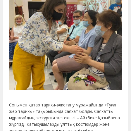
Сонымен қатар тарихи-өлкетану мұражайында «Туған
жер тарихы» тақырыбында саяхат болды. Саяхатты
мұражайдың экскурсия жетекшісі – Айтбике Қазыбаева
жүргізді. Қатысушыларды ұлттық костюмдер және
зергерлік әшекейлер жиынтығы, киіз үйдің