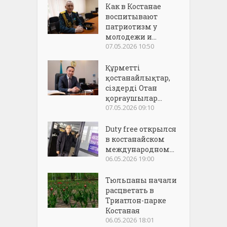
Как в Костанае
воспитывают
патриотизм у
молодежи и...
07.05.2026 10:50
Құрметті
қостанайлықтар,
сіздерді Отан
қорғаушылар...
07.05.2026 09:10
Duty free открылся
в костанайском
международном...
06.05.2026 19:00
Тюльпаны начали
расцветать в
Триатлон-парке
Костаная
06.05.2026 18:01