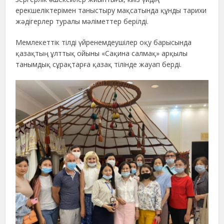
ерекшеліктерімен таныстыру мақсатында құнды тарихи
жәдігерлер туралы мәліметтер берілді.
Мемлекеттік тілді үйренемдеушілер оқу барысында
қазақтың ұлттық ойыны «Сақина салмақ» арқылы
танымдық сұрақтарға қазақ тілінде жауап берді.