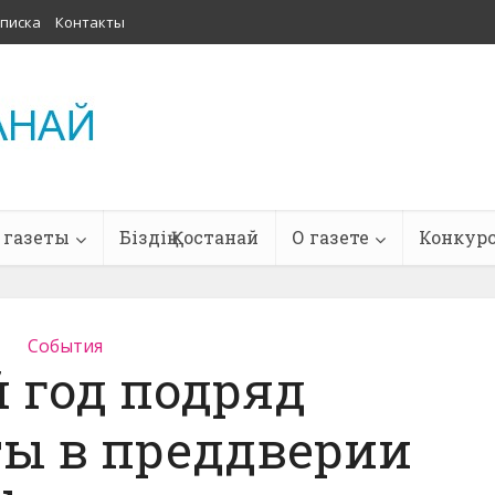
писка
Контакты
 газеты
Біздің Қостанай
О газете
Конкур
События
 год подряд
ы в преддверии