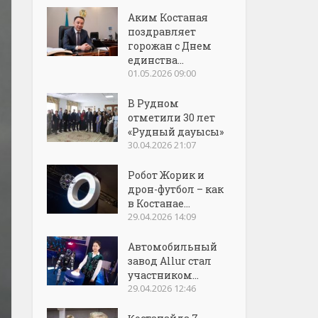
Аким Костаная
поздравляет
горожан с Днем
единства...
01.05.2026 09:00
В Рудном
отметили 30 лет
«Рудный дауысы»
30.04.2026 21:07
Робот Жорик и
дрон-футбол – как
в Костанае...
29.04.2026 14:09
Автомобильный
завод Allur стал
участником...
29.04.2026 12:46