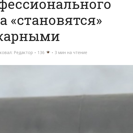
офессионального
а «становятся»
жарными
ковал:
Редактор
136
3 мин на чтение