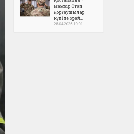
Қостанайда 7
мамыр Отан
қорғаушылар
күніне орай...
28.04.2026 10:01