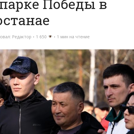
парке Победы в
останае
овал:
Редактор
1 650
1 мин на чтение