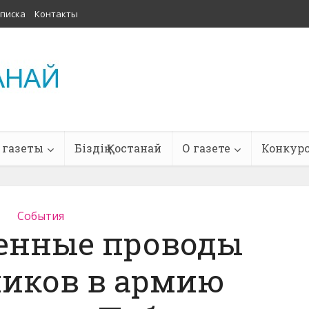
писка
Контакты
 газеты
Біздің Қостанай
О газете
Конкур
События
енные проводы
иков в армию