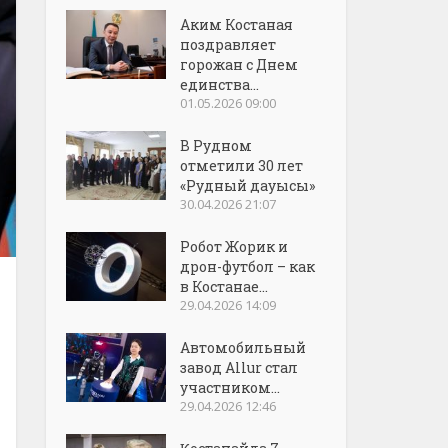
Аким Костаная
поздравляет
горожан с Днем
единства...
01.05.2026 09:00
В Рудном
отметили 30 лет
«Рудный дауысы»
30.04.2026 21:07
Робот Жорик и
дрон-футбол – как
в Костанае...
29.04.2026 14:09
Автомобильный
завод Allur стал
участником...
29.04.2026 12:46