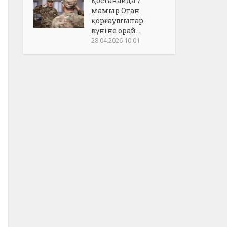
Қостанайда 7
мамыр Отан
қорғаушылар
күніне орай...
28.04.2026 10:01