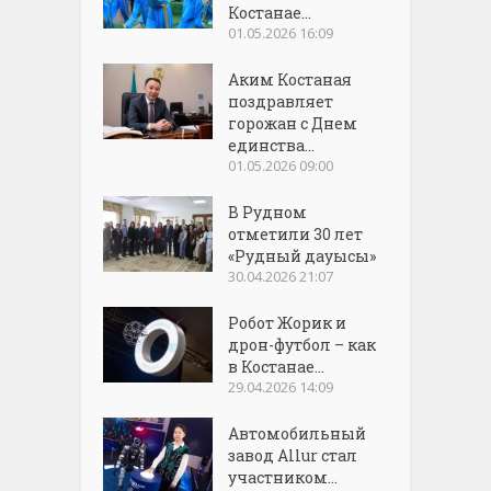
Костанае...
01.05.2026 16:09
Аким Костаная
поздравляет
горожан с Днем
единства...
01.05.2026 09:00
В Рудном
отметили 30 лет
«Рудный дауысы»
30.04.2026 21:07
Робот Жорик и
дрон-футбол – как
в Костанае...
29.04.2026 14:09
Автомобильный
завод Allur стал
участником...