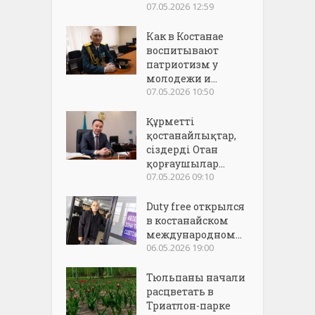
07.05.2026 12:59
Как в Костанае
воспитывают
патриотизм у
молодежи и...
07.05.2026 10:50
Құрметті
қостанайлықтар,
сіздерді Отан
қорғаушылар...
07.05.2026 09:10
Duty free открылся
в костанайском
международном...
06.05.2026 19:00
Тюльпаны начали
расцветать в
Триатлон-парке