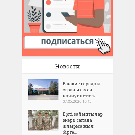
Новости
В какие города и
страны с мая
начнут летать...
07.05.2026 16:15
Ерлі зайыптылар
әскери салада
жиырма жыл
бірге...