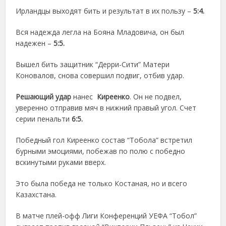
Ирландцы выходят бить и результат в их пользу –
5:4.
Вся надежда легла на Бояна Младовича, он был
надежен –
5:5.
Вышел бить защитник “Дерри-Сити” Матери
Коновалов, снова совершил подвиг, отбив удар.
Решающий удар
нанес
Киреенко
. Он не подвел,
уверенно отправив мяч в нижний правый угол. Счет
серии пенальти
6:5.
Победный гол Киреенко состав “Тобола” встретил
бурными эмоциями, побежав по полю с победно
вскинутыми руками вверх.
Это была победа не только Костаная, но и всего
Казахстана.
В матче плей-офф Лиги Конференций УЕФА “Тобол”