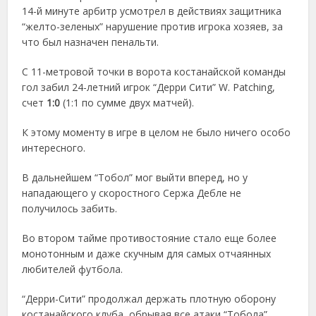
14-й минуте арбитр усмотрел в действиях защитника
“желто-зеленых” нарушение против игрока хозяев, за
что был назначен пенальти.
С 11-метровой точки в ворота костанайской команды
гол забил 24-летний игрок “Дерри Сити” W. Patching,
счет
1:0
(1:1 по сумме двух матчей).
К этому моменту в игре в целом не было ничего особо
интересного.
В дальнейшем “Тобол” мог выйти вперед, но у
нападающего у скоростного Сержа Дебле не
получилось забить.
Во втором тайме противостояние стало еще более
монотонным и даже скучным для самых отчаянных
любителей футбола.
“Дерри-Сити” продолжал держать плотную оборону
костанайского клуба, обрывая все атаки “Тобола”.