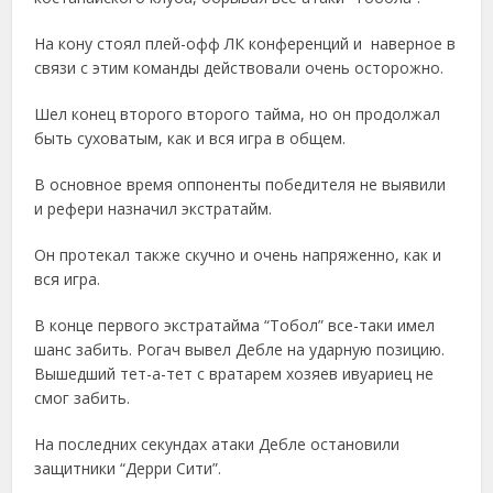
На кону стоял плей-офф ЛК конференций и наверное в
связи с этим команды действовали очень осторожно.
Шел конец второго второго тайма, но он продолжал
быть суховатым, как и вся игра в общем.
В основное время оппоненты победителя не выявили
и рефери назначил экстратайм.
Он протекал также скучно и очень напряженно, как и
вся игра.
В конце первого экстратайма “Тобол” все-таки имел
шанс забить. Рогач вывел Дебле на ударную позицию.
Вышедший тет-а-тет с вратарем хозяев ивуариец не
смог забить.
На последних секундах атаки Дебле остановили
защитники “Дерри Сити”.