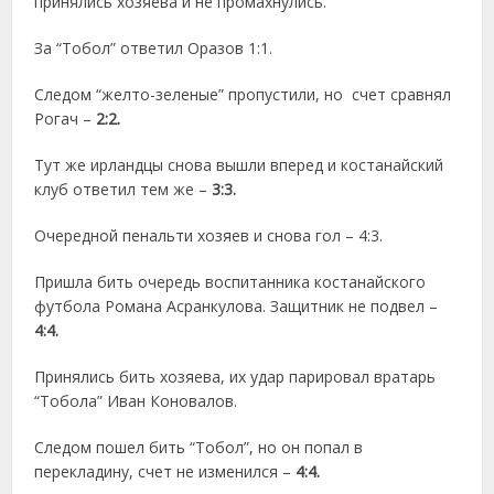
принялись хозяева и не промахнулись.
За “Тобол” ответил Оразов 1:1.
Следом “желто-зеленые” пропустили, но счет сравнял
Рогач –
2:2.
Тут же ирландцы снова вышли вперед и костанайский
клуб ответил тем же –
3:3.
Очередной пенальти хозяев и снова гол – 4:3.
Пришла бить очередь воспитанника костанайского
футбола Романа Асранкулова. Защитник не подвел –
4:4.
Принялись бить хозяева, их удар парировал вратарь
“Тобола” Иван Коновалов.
Следом пошел бить “Тобол”, но он попал в
перекладину, счет не изменился –
4:4.