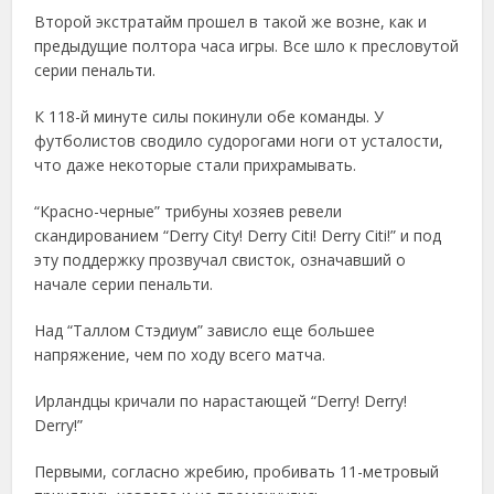
Второй экстратайм прошел в такой же возне, как и
предыдущие полтора часа игры. Все шло к пресловутой
серии пенальти.
К 118-й минуте силы покинули обе команды. У
футболистов сводило судорогами ноги от усталости,
что даже некоторые стали прихрамывать.
“Красно-черные” трибуны хозяев ревели
скандированием “Derry City! Derry Citi! Derry Citi!” и под
эту поддержку прозвучал свисток, означавший о
начале серии пенальти.
Над “Таллом Стэдиум” зависло еще большее
напряжение, чем по ходу всего матча.
Ирландцы кричали по нарастающей “Derry! Derry!
Derry!”
Первыми, согласно жребию, пробивать 11-метровый