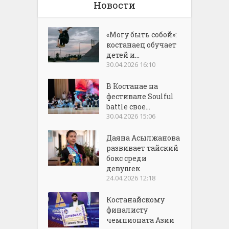
Новости
«Могу быть собой»:
костанаец обучает
детей и...
30.04.2026 16:10
В Костанае на
фестивале Soulful
battle свое...
30.04.2026 15:06
Даяна Асылжанова
развивает тайский
бокс среди
девушек
24.04.2026 12:18
Костанайскому
финалисту
чемпионата Азии