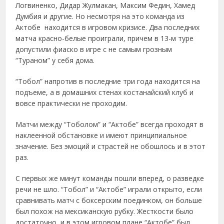
Логвиненко, Дидар Жулмакан, Максим Федин, Хамед
Думбия и другие. Но несмотря на это команда из
Актобе находится в игровом кризисе. Два последних
матча красно-белые проиграли, причем в 13-м туре
допустили фиаско в игре с не самым грозным
“Тураном” у себя дома.
“Тобол” напротив в последние три года находится на
подъеме, а в домашних стенах костанайский клуб и
вовсе практически не проходим.
Матчи между “Тоболом” и “Актобе” всегда проходят в
наклеенной обстановке и имеют принципиальное
значение. Без эмоций и страстей не обошлось и в этот
раз.
С первых же минут команды пошли вперед, о разведке
речи не шло. “Тобол” и “Актобе” играли открыто, если
сравнивать матч с боксерским поединком, он больше
был похож на мексиканскую рубку. Жесткости было
достаточно, и в этом игровом плане “Актобе” был