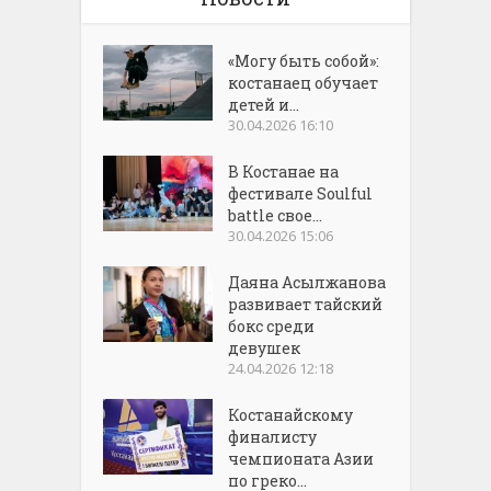
«Могу быть собой»:
костанаец обучает
детей и...
30.04.2026 16:10
В Костанае на
фестивале Soulful
battle свое...
30.04.2026 15:06
Даяна Асылжанова
развивает тайский
бокс среди
девушек
24.04.2026 12:18
Костанайскому
финалисту
чемпионата Азии
по греко...