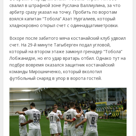
свалил в штрафной зоне Руслана Валлиулина, за что
арбитр сразу указал на точку. Пробить по воротам
взялся капитан “Тобола” Азат Нургалиев, который
хладнокровно открыл счет с одиннадцатиметровки.
Вскоре после забитого мяча костанайский клуб удвоил
счет. На 29-й минуте Тагыберген подал угловой,
который на втором этаже замкнул гренадер “Тобола”
Лобжанидзе, но его удар вратарь отбил. Однако тут на
подбре вовремя оказался защитник костанайский
команды Мирошниченко, который вколотил
футбольный снаряд в упор в ворота гостей.