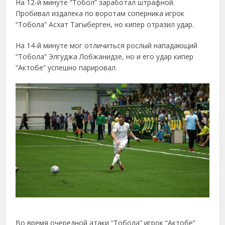
На 12-й минуте “Тобол” заработал штрафной.
Пробивал издалека по воротам соперника игрок
“Тобола” Асхат Тагыберген, но кипер отразил удар.
На 14-й минуте мог отличиться рослый нападающий
“Тобола” Элгуджа Лобжанидзе, но и его удар кипер
“Актобе” успешно парировал.
Во время очередной атаки “Тобола” игрок “Актобе”