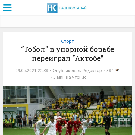
Спорт
“Тобол” в упорной борьбе
переиграл “Актобе”
29.05.2021 22:38
Опубликовал:
Редактор
384
3 мин на чтение