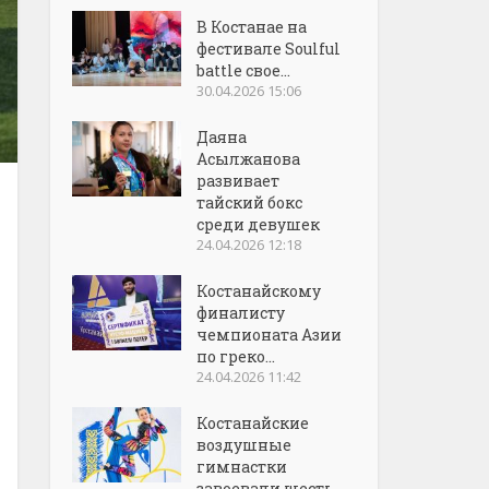
В Костанае на
фестивале Soulful
battle свое...
30.04.2026 15:06
Даяна
Асылжанова
развивает
тайский бокс
среди девушек
24.04.2026 12:18
Костанайскому
финалисту
чемпионата Азии
по греко...
24.04.2026 11:42
Костанайские
воздушные
гимнастки
завоевали шесть...