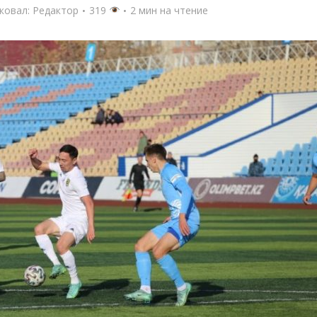
ковал:
Редактор
319
2 мин на чтение