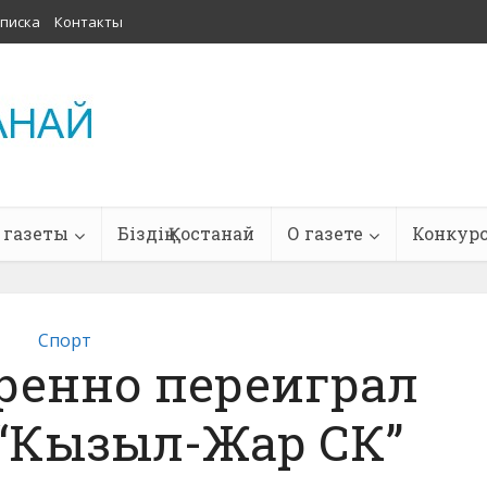
писка
Контакты
 газеты
Біздің Қостанай
О газете
Конкур
Спорт
еренно переиграл
 “Кызыл-Жар СК”