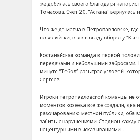
же добилась своего благодаря напорис
Томасова. Счет 2:0, “Астана” вернулась 
Что же до матча в Петропавловске, где 
по-хозяйски, взяв в осаду оборону “Кыз
Костанайская команда в первой полови
передачами и небольшими забросами. Н
минуте “Тобол” разыграл угловой, кото
Сергеев.
Игроки петропавловской команды не от
моментов хозяева все же создали, два 
разочарованию местной публики, оба вз
забиты с нарушениями. Стадион каждую
нецензурными высказываниями…