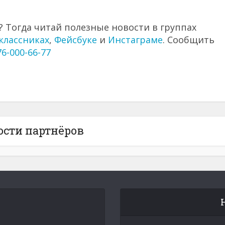
 Тогда читай полезные новости в группах
классниках
,
Фейсбуке
и
Инстаграме
. Сообщить
76-000-66-77
ости партнёров