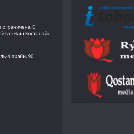
 ограничена. С
айта «Наш Костанай»
Аль-Фараби, 90