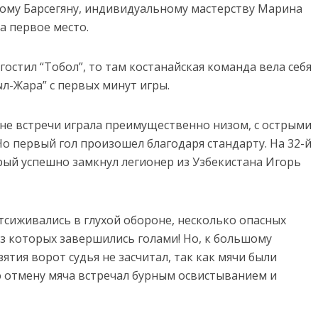
тому Барсегяну, индивидуальному мастерству Марина
на первое место.
гостил “Тобол”, то там костанайская команда вела себя
ыл-Жара” с первых минут игры.
не встречи играла преимущественно низом, с острыми
о первый гол произошел благодаря стандарту. На 32-й
рый успешно замкнул легионер из Узбекистана Игорь
сиживались в глухой обороне, несколько опасных
из которых завершились голами! Но, к большому
ятия ворот судья не засчитал, так как мячи были
 отмену мяча встречал бурным освистыванием и