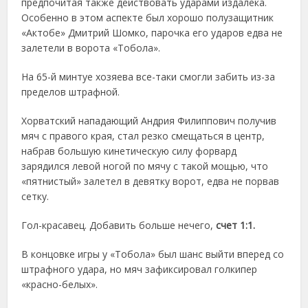
предпочитая также действовать ударами издалека.
Особенно в этом аспекте был хорошо полузащитник
«Актобе» Дмитрий Шомко, парочка его ударов едва не
залетели в ворота «Тобола».
На 65-й минтуе хозяева все-таки смогли забить из-за
пределов штрафной.
Хорватский нападающий Андрия Филиппович получив
мяч с правого края, стал резко смещаться в центр,
набрав большую кинетическую силу форвард
зарядился левой ногой по мячу с такой мощью, что
«пятнистый» залетел в девятку ворот, едва не порвав
сетку.
Гол-красавец. Добавить больше нечего,
счет 1:1.
В концовке игры у «Тобола» был шанс выйти вперед со
штрафного удара, но мяч зафиксировал голкипер
«красно-белых».