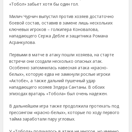
«Тобол» забьет хотя бы один гол.
Милич Чурчич выпустил против хозяев достаточно
боевой состав, оставив в замене лишь нескольких
ключевых игроков – голкипера Коновалова,
нападающего Сержа Дебле и защитника Романа
Асранкулова.
Первыми в матче в атаку пошли хозяева, на старте
встречи они создали несколько опасных атак.
Особенно запомнилась навесная атака «красно-
белых», которую едва не замкнули рослые игроки
«Актобе», а также дальний пушечный удар
нападающего хозяев Элдера Сантаны. В обоих
эпизодах вратарь «Тобола» был очень надежен.
В дальнейшем игра также продолжила протекать под
прессингом «красно-белых», которые по ходу первого
тайма заработали пару угловых.
У «Тобола» получалось в атаке не многое, но именно