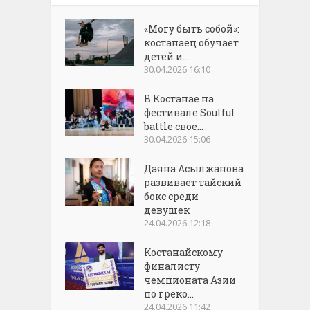
«Могу быть собой»:
костанаец обучает
детей и...
30.04.2026 16:10
В Костанае на
фестивале Soulful
battle свое...
30.04.2026 15:06
Даяна Асылжанова
развивает тайский
бокс среди
девушек
24.04.2026 12:18
Костанайскому
финалисту
чемпионата Азии
по греко...
24.04.2026 11:42