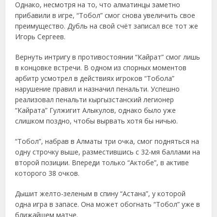
Однако, несмотря на то, что алматинцы заметно
прибавили в игре, “Тобол” смог снова увеличить свое
преимущество. Дубль на свой счёт записал все тот же
Игорь Сергеев.
Вернуть интригу в противостоянии “Кайрат” смог лишь
в концовке встречи. В одном из спорных моментов
арбитр усмотрел в действиях игроков “Тобола”
нарушение правил и назначил пенальти. Успешно
реализовал пенальти кыргызстанский легионер
“Кайрата” Гулжигит Алыкулов, однако было уже
слишком поздно, чтобы вырвать хотя бы ничью.
“Тобол”, набрав в Алматы три очка, смог подняться на
одну строчку выше, разместившись с 32-мя баллами на
второй позиции. Впереди только “Актобе”, в активе
которого 38 очков.
Дышит желто-зеленым в спину “Астана”, у которой
одна игра в запасе. Она может обогнать “Тобол” уже в
ближайшем матче.