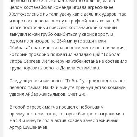
первом отрезке атаковал заметно больше, да и в
целом костанайская команда играла агрессивнее.
Желто-зеленые пытали удачу как с дальних ударов, так
и коротких перепасовок у штрафной зоны хозяев. В
итоге постоянный прессинг костанайской команды
вынудил южан грубо ошибиться у своих ворот. В
одном из эпизодов на 26-й минуте защитники
“Кайрата” практически на ровном месте потеряли мяч,
который проворно подхватил нападающий “Тобола”
Игорь Сергеев. Легионеру из Узбекистана не составило
труда поразить ворота Данила Устименко.
Следующее взятие ворот “Тобол” устроил под занавес
первого тайма. На 42-й минуте преимущество команды
удвоил Айбар Жаксылыков. Счёт 2-0.
Второй отрезок матча прошел с небольшим
преимуществом южан, которые быстро отыграли мяч.
На 53-й минуте гол в актив хозяев занёс техничный
Артур Шушеначев.