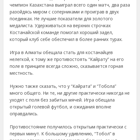
чемпион Казахстана выиграл всего один матч, два раза
разойдясь миром с соперниками и проиграв в двух
поединках. Не лучшие показатели для золотого
медалиста. Удерживаться на верхних строчках
Костанайской команде помогал хороший задел,
который клуб себе обеспечил в более ранних турах.
Игра в Алматы обещала стать для костанайцев
нелегкой, к тому же противостоять “Кайрату” на его
поле в принципе всегда сложно, сказывается горная
местность.
Нужно также сказать, что у “Кайрата” и “Тобола”
много общего. Ни те, ни другие практически никогда не
уходят с поля без забитых мячей. Игра обещала
открытый голевой футбол, и ожидания вполне
оправдались.
Противостояние получилось открытым практически с
первых минут. К большому удивлению, “Тобол” в