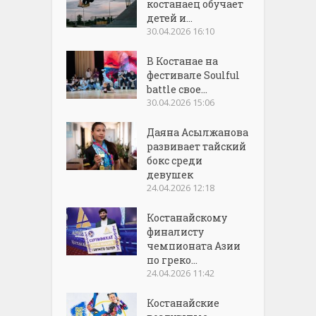
костанаец обучает
детей и...
30.04.2026 16:10
В Костанае на
фестивале Soulful
battle свое...
30.04.2026 15:06
Даяна Асылжанова
развивает тайский
бокс среди
девушек
24.04.2026 12:18
Костанайскому
финалисту
чемпионата Азии
по греко...
24.04.2026 11:42
Костанайские