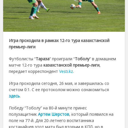
Игра проходила в рамках 12-го тура
казахстанской
премьер-лиги
Футболисты “
Тараза
” проиграли “
Тоболу
” в домашнем
матче 12-го тура
казахстанской премьер-лиги
,
передает корреспондент
Vesti.kz
.
Игра проходила сегодня, 26 мая, и завершилась со
счетом 0:1. С ее протоколом можно ознакомиться
здесь
.
Победу “Тоболу” на 80-й минуте принес
полузащитник
Артем Шерстов
, который появился на
поле на 77-й. Для 20-летнего воспитанника
костанайцев этот матч был вторым в КПЛ, но в