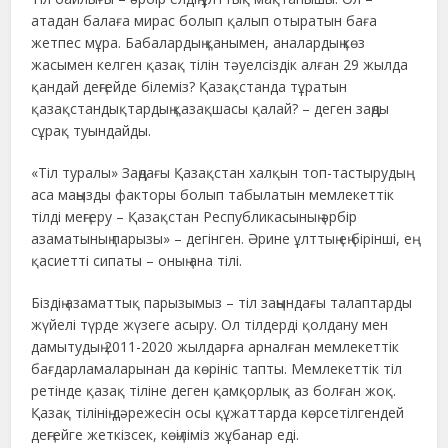
атадан балаға мирас болып қалып отыратын баға
жетпес мұра. Бабалардың қанымен, аналардың көз
жасымен келген қазақ тілін тәуелсіздік алған 29 жылда
қандай деңгейде білеміз? Қазақстанда тұратын
қазақстандықтардың қазақшасы қалай? – деген заңды
сұрақ туындайды.
«Тіл туралы» Заңдағы Қазақстан халқын топ-тастырудың
аса маңызды факторы болып табылатын мемлекеттік
тілді меңгеру – Қазақстан Республикасының әрбір
азаматының парызы» – дегінген. Әрине ұлттың ең бірінші, ең
қасиетті сипаты – оның ана тілі.
Біздің азаматтық парызымыз – тіл заңындағы талаптарды
жүйелі түрде жүзеге асыру. Ол тілдерді қолдану мен
дамытудың 2011-2020 жылдарға арналған мемлекеттік
бағдарламаларынан да көрініс тапты. Мемлекеттік тіл
ретінде қазақ тіліне деген қамқорлық аз болған жоқ.
Қазақ тілінің дәрежесін осы құжаттарда көрсетілгендей
деңгейге жеткізсек, көңіліміз жұбанар еді.