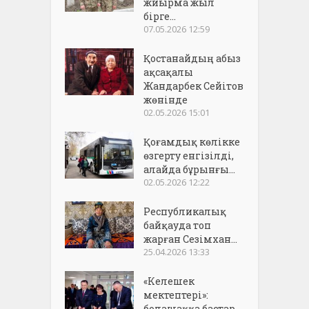
жиырма жыл
бірге...
07.05.2026 12:59
Қостанайдың абыз
ақсақалы
Жандарбек Сейітов
жөнінде
02.05.2026 15:01
Қоғамдық көлікке
өзгерту енгізілді,
алайда бұрынғы...
02.05.2026 12:22
Республикалық
байқауда топ
жарған Сезімхан...
25.04.2026 13:33
«Келешек
мектептері»:
болашаққа бастар