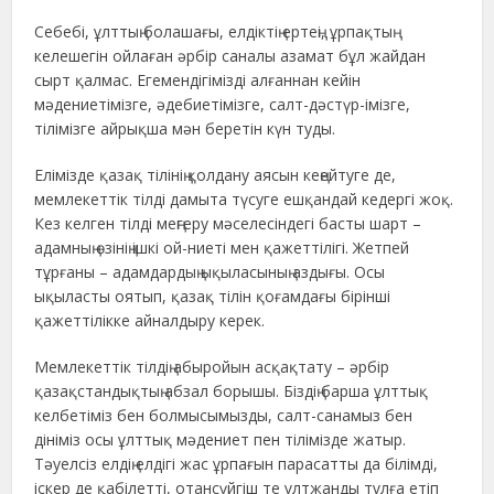
Себебі, ұлттың болашағы, елдіктің ертеңі, ұрпақтың
келешегін ойлаған әрбір саналы азамат бұл жайдан
сырт қалмас. Егемендігімізді алғаннан кейін
мәдениетімізге, әдебиетімізге, салт-дәстүр-імізге,
тілімізге айрықша мән беретін күн туды.
Елімізде қазақ тілінің қолдану аясын кеңейтуге де,
мемлекеттік тілді дамыта түсуге ешқандай кедергі жоқ.
Кез келген тілді меңгеру мәселесіндегі басты шарт –
адамның өзінің ішкі ой-ниеті мен қажеттілігі. Жетпей
тұрғаны – адамдардың ықыласының аздығы. Осы
ықыласты оятып, қазақ тілін қоғамдағы бірінші
қажеттілікке айналдыру керек.
Мемлекеттік тілдің абыройын асқақтату – әрбір
қазақстандықтың абзал борышы. Біздің барша ұлттық
келбетіміз бен болмысымызды, салт-санамыз бен
дініміз осы ұлттық мәдениет пен тілімізде жатыр.
Тәуелсіз елдің елдігі жас ұрпағын парасатты да білімді,
іскер де қабілетті, отансүйгіш те ұлтжанды тұлға етіп