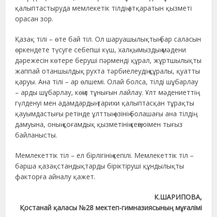
қалыптастыруда мемлекетік тілдің атқаратын қызметі
орасан зор.
Қазақ тілі – өте бай тіл. Ол шаруашылықтың бар саласын
өркендете түсуге себепші күш, халқымыздың мәдени
дәрежесін көтере беруші пәрменді құрал, жұртшылықты
жаппай отаншылдық рухта тәрбиелеудің құралы, қуатты
қаруы. Ана тілі – ар өлшемі. Олай болса, тілді шұбарлау
– арды шұбарлау, көңіл тұнығын лайлау. Ұлт мәдениеттің
гүлденуі мен адамдардың тарихи қалыптасқан тұрақты
қауымдастығы ретінде ұлттың өзінің болашағы ана тілдің
дамуына, оның қоғамдық қызметінің кеңеюімен тығыз
байланысты.
Мемлекеттік тіл – ел бірлігінің кепілі. Мемлекеттік тіл –
барша қазақстандықтарды біріктіруші құндылықты
факторға айналу қажет.
К.ШАРИПОВА,
Қостанай қаласы №28 мектеп-гимназиясының мұғалімі