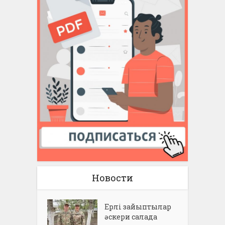
Новости
Ерлі зайыптылар
әскери салада