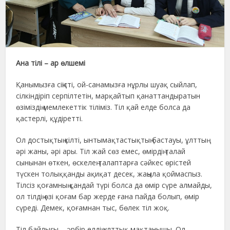
Ана тілі – ар өлшемі
Қанымызға сіңісті, ой-санамызға нұрлы шуақ сыйлап,
сілкіндіріп серпілтетін, марқайтып қанаттандыратын
өзіміздің мемлекеттік тіліміз. Тіл қай елде болса да
қастерлі, құдіретті.
Ол достықтың кілті, ынтымақтастықтың бастауы, ұлттың
әрі жаны, әрі ары. Тіл жай сөз емес, өмірдің талай
сынынан өткен, өскелең талаптарға сәйкес өрістей
түскен толыққанды ақиқат десек, жаңыла қоймаспыз.
Тілсіз қоғамның қандай түрі болса да өмір сүре алмайды,
ол тілдің өзі қоғам бар жерде ғана пайда болып, өмір
сүреді. Демек, қоғамнан тыс, бөлек тіл жоқ.
Тіл байлығы – әрбір елдің ұлттық мақтанышы. Ол –