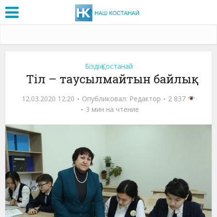
Біздің Қостанай
Тіл – таусылмайтын байлық
12.03.2020 12:20
Опубликовал:
Редактор
2 837
3 мин на чтение