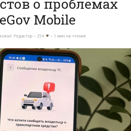
стов о проблемах
 eGov Mobile
ковал:
Редактор
254
1 мин на чтение