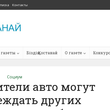
писка
Контакты
 газеты
Біздің Қостанай
О газете
Конкур
Социум
ители авто могут
еждать других