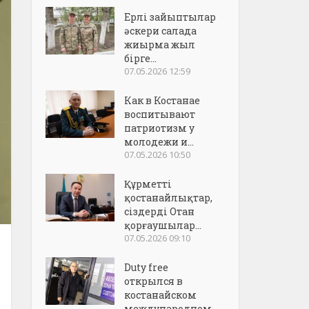
Ерлі зайыптылар
әскери салада
жиырма жыл
бірге...
07.05.2026 12:59
Как в Костанае
воспитывают
патриотизм у
молодежи и...
07.05.2026 10:50
Құрметті
қостанайлықтар,
сіздерді Отан
қорғаушылар...
07.05.2026 09:10
Duty free
открылся в
костанайском
международном..