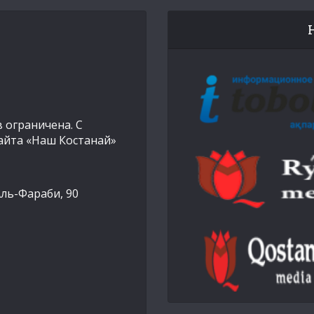
 ограничена. С
айта «Наш Костанай»
Аль-Фараби, 90