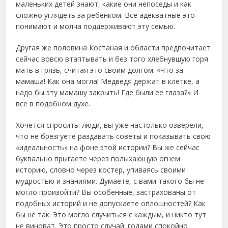
маленьких детей знают, какие они непоседы и как
сложно углядеть за ребенком. Все адекватные это
понимают и молча поддерживают эту семью.
Другая же половина Костаная и области предпочитает
сейчас вовсю втаптывать и без того хлебнувшую горя
мать в грязь, считая это своим долгом: «Что за
мамаша! Как она могла! Медведя держат в клетке, а
надо бы эту мамашу закрыть! Где были ее глаза?» И
все в подобном духе.
Хочется спросить: люди, вы уже настолько озверели,
что не брезгуете раздавать советы и показывать свою
«идеальность» на фоне этой истории? Вы же сейчас
буквально прыгаете через полыхающую огнем
историю, словно через костер, упиваясь своими
мудростью и знаниями. Думаете, с вами такого бы не
могло произойти? Вы особенные, застрахованы от
подобных историй и не допускаете оплошностей? Как
бы не так. Это могло случиться с каждым, и никто тут
не виноват. Это просто случай: годами спокойно