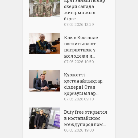
Ерлі зайыптылар
әскери салада
жиырма жыл
бірге...
07.05.2026 12:59
Как в Костанае
воспитывают
патриотизм у
молодежи и...
07.05.2026 10:50
Құрметті
қостанайлықтар,
сіздерді Отан
қорғаушылар...
07.05.2026 09:10
Duty free открылся
в костанайском
международном...
06.05.2026 19:00