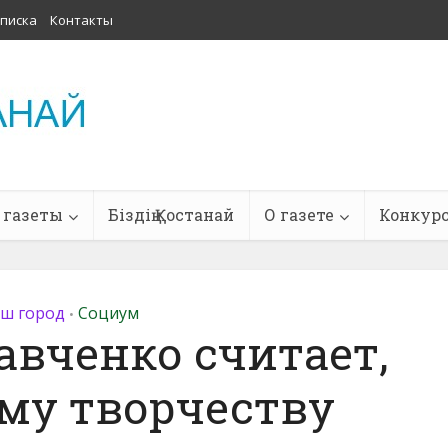
писка
Контакты
 газеты
Біздің Қостанай
О газете
Конкур
ш город
Социум
•
авченко считает,
му творчеству