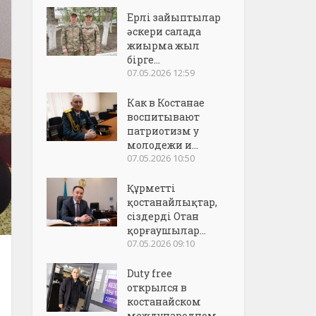
Ерлі зайыптылар
әскери салада
жиырма жыл
бірге...
07.05.2026 12:59
Как в Костанае
воспитывают
патриотизм у
молодежи и...
07.05.2026 10:50
Құрметті
қостанайлықтар,
сіздерді Отан
қорғаушылар...
07.05.2026 09:10
Duty free
открылся в
костанайском
международном..