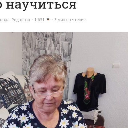
 научиться
овал:
Редактор
1 631
3 мин на чтение