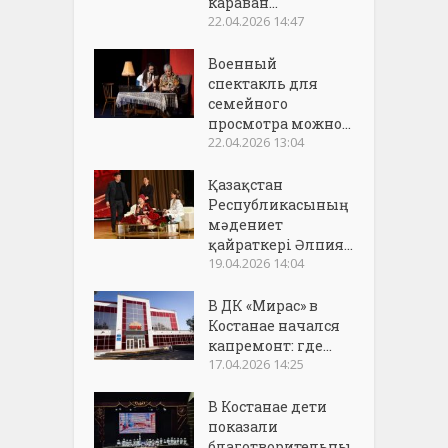
караван...
22.04.2026 14:47
Военный
спектакль для
семейного
просмотра можно...
22.04.2026 13:04
Қазақстан
Республикасының
мәдениет
қайраткері Әлпия...
19.04.2026 14:04
В ДК «Мирас» в
Костанае начался
капремонт: где...
17.04.2026 14:25
В Костанае дети
показали
благотворительны