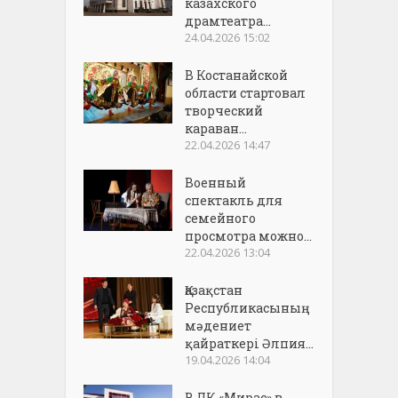
казахского
драмтеатра...
24.04.2026 15:02
В Костанайской
области стартовал
творческий
караван...
22.04.2026 14:47
Военный
спектакль для
семейного
просмотра можно...
22.04.2026 13:04
Қазақстан
Республикасының
мәдениет
қайраткері Әлпия...
19.04.2026 14:04
В ДК «Мирас» в