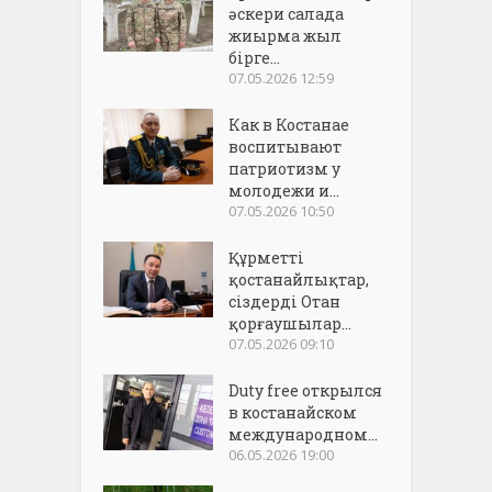
әскери салада
жиырма жыл
бірге...
07.05.2026 12:59
Как в Костанае
воспитывают
патриотизм у
молодежи и...
07.05.2026 10:50
Құрметті
қостанайлықтар,
сіздерді Отан
қорғаушылар...
07.05.2026 09:10
Duty free открылся
в костанайском
международном...
06.05.2026 19:00