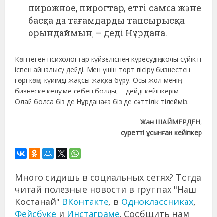
пирожное, пирогтар, етті самса және
басқа да тағамдарды тапсырысқа
орындаймын, – деді Нұрдана.
Көптеген психологтар күйзеліспен күресудің жолы сүйікті
іспен айналысу дейді. Мен үшін торт пісіру бизнестен
гөрі көңіл-күйімді жақсы жаққа бұру. Осы жол менің
бизнеске келуіме себеп болды, – дейді кейіпкерім.
Олай болса біз де Нұрданаға біз де сәттілік тілейміз.
Жан ШАЙМЕРДЕН,
суретті ұсынған кейіпкер
Много сидишь в социальных сетях? Тогда
читай полезные новости в группах "Наш
Костанай"
ВКонтакте
, в
Одноклассниках
,
Фейсбуке
и
Инстаграме
. Сообщить нам