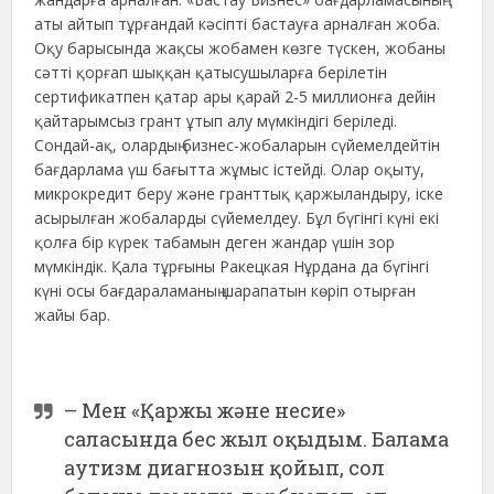
аты айтып тұрғандай кәсіпті бастауға арналған жоба.
Оқу барысында жақсы жобамен көзге түскен, жобаны
сәтті қорғап шыққан қатысушыларға берілетін
сертификатпен қатар ары қарай 2-5 миллионға дейін
қайтарымсыз грант ұтып алу мүмкіндігі беріледі.
Сондай-ақ, олардың бизнес-жобаларын сүйемелдейтін
бағдарлама үш бағытта жұмыс істейді. Олар оқыту,
микрокредит беру және гранттық қаржыландыру, іске
асырылған жобаларды сүйемелдеу. Бұл бүгінгі күні екі
қолға бір күрек табамын деген жандар үшін зор
мүмкіндік. Қала тұрғыны Ракецкая Нұрдана да бүгінгі
күні осы бағдараламаның шарапатын көріп отырған
жайы бар.
– Мен «Қаржы және несие»
саласында бес жыл оқыдым. Балама
аутизм диагнозын қойып, сол