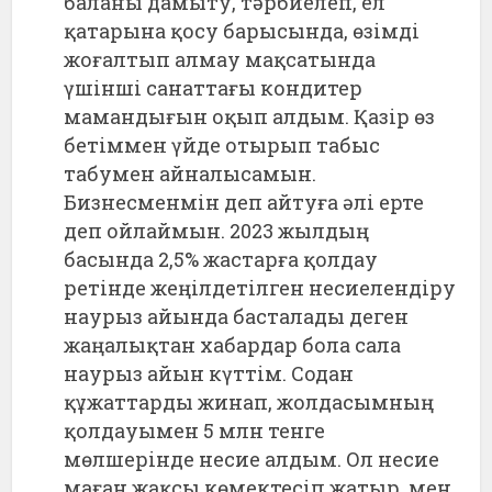
баланы дамыту, тәрбиелеп, ел
қатарына қосу барысында, өзімді
жоғалтып алмау мақсатында
үшінші санаттағы кондитер
мамандығын оқып алдым. Қазір өз
бетіммен үйде отырып табыс
табумен айналысамын.
Бизнесменмін деп айтуға әлі ерте
деп ойлаймын. 2023 жылдың
басында 2,5% жастарға қолдау
ретінде жеңілдетілген несиелендіру
наурыз айында басталады деген
жаңалықтан хабардар бола сала
наурыз айын күттім. Содан
құжаттарды жинап, жолдасымның
қолдауымен 5 млн тенге
мөлшерінде несие алдым. Ол несие
маған жақсы көмектесіп жатыр, мен