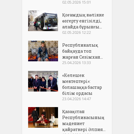
02.05.2026 15:01
Қоғамдық көлікке
өзгерту енгізілді,
алайда бұрынғы...
02.05.2026 12:22
Республикалық
байқауда топ
жарған Сезімхан...
25.04.2026 13:33
«Келешек
мектептері»:
болашаққа бастар
білім ордасы
23.04.2026 14:47
Қазақстан
Республикасының
мәдениет
қайраткері Әлпия...