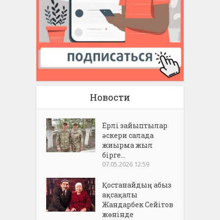
Новости
Ерлі зайыптылар
әскери салада
жиырма жыл
бірге...
07.05.2026 12:59
Қостанайдың абыз
ақсақалы
Жандарбек Сейітов
жөнінде