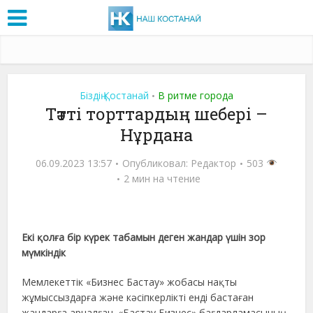
Біздің Қостанай
В ритме города
•
Тәтті торттардың шебері –
Нұрдана
06.09.2023 13:57
Опубликовал:
Редактор
503
2 мин на чтение
Екі қолға бір күрек табамын деген жандар үшін зор
мүмкіндік
Мемлекеттік «Бизнес Бастау» жобасы нақты
жұмыссыздарға және кәсіпкерлікті енді бастаған
жандарға арналған. «Бастау Бизнес» бағдарламасының