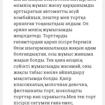
өзімнің жұмыс жасау қарқынымды
арттыратын автоматты асүй
комбайнын, пештер мен тортқа
арналған тоңазытқыш алдым. Ол
әрине менің жұмысымды
жеңілдетеді. Торттарды
ғаламтордан қарап пісіре беремін.
Өзім шығармашылыққа жақын адам
болғандықтан, осы жұмыс жаныма
жақын болды. Тек қана өзіңнің
сүйікті жұмысыңды жасамай, оны
жақсы табыс көзіне айналдыру
мақсатымда болды. Қазір
классикалық молочная девочка,
фисташкалы торт, шоколадты
торттар көп сұраныста.Мен тек торт
пісіріп сатумен ғана емес,