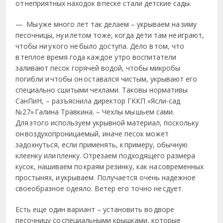
от неприятных находок в песке стали детские сады.
— Мы уже много лет так делаем – укрываем на зиму
песочницы, ну и летом тоже, когда дети там не играют,
чтобы ни у кого не было доступа. Дело в том, что
в теплое время года каждое утро воспитатели
заливают песок горячей водой, чтобы микробы
погибли и чтобы он оставался чистым, укрывают его
специально сшитыми чехлами. Таковы нормативы
СанПиН, – разъяснила директор ГККП «Ясли-сад
№27» Галина Травкина. – Чехлы мы шьем сами.
Для этого используем укрывной материал, поскольку
он воздухопроницаемый, иначе песок может
задохнуться, если применять, к примеру, обычную
клеенку или пленку. Отрезаем подходящего размера
кусок, нашиваем по краям резинку, как на современных
простынях, и укрываем. Получается очень надежное
своеобразное одеяло. Ветер его точно не сдует.
Есть еще один вариант – установить во дворе
песочницу со специальными крышками, которые