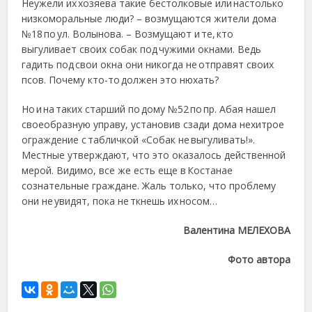
Неужели их хозяева такие бестолковые или настолько
низкоморальные люди? – возмущаются жители дома
№18 по ул. Волынова. – Возмущают и те, кто
выгуливает своих собак под чужими окнами. Ведь
гадить под свои окна они никогда не отправят своих
псов. Почему кто-то должен это нюхать?
Но и на таких старший по дому №52 по пр. Абая нашел
своеобразную управу, установив сзади дома нехитрое
ограждение с табличкой «Собак не выгуливать!».
Местные утверждают, что это оказалось действенной
мерой. Видимо, все же есть еще в Костанае
сознательные граждане. Жаль только, что проблему
они не увидят, пока не ткнешь их носом…
Валентина МЕЛЕХОВА
Фото автора