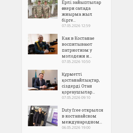
Ерлі зайыптылар
әскери салада
жиырма жыл
бірге...
07.05.2026 12:59
Как в Костанае
воспитывают
патриотизм у
молодежи и...
07.05.2026 10:50
Құрметті
қостанайлықтар,
сіздерді Отан
қорғаушылар...
07.05.2026 09:10
Duty free открылся
в костанайском
международном...
06.05.2026 19:00