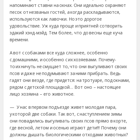
напоминают ставни на окнах. Они идеально охраняют
песок от незваных гостей, а когда раскладываются,
используются как лавочки. Но это дорогое
удовольствие. Уж куда проще и приятней сотворить
эдакий хэнд-мэйд. Тем более, что до весны еще куча
времени.
А вот с собаками все куда сложнее, особенно
с домашними, и особенно с их хозяевами. Почему-
то их ничуть не смущает то, что они выгуливают своих
псов и даже не подумывают за ними прибрать. Ведь
гадят они везде, где придется: на тротуаре, под окнами,
рядом с детской площадкой… Вот оно – настоящее
лицо хозяина – его животное.
— У нас в первом подъезде живет молодая пара,
у которой две собаки. Так вот, с наступлением зимы
они повадились выгуливать своих псов прямо в корте,
где весной, летом и осенью играют дети!!! Почему они
должны дышать биологическими отходами животных?