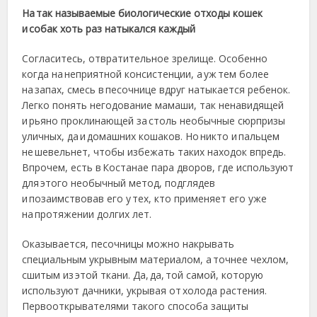
На так называемые биологические отходы кошек
и собак хоть раз натыкался каждый
Согласитесь, отвратительное зрелище. Особенно
когда на неприятной консистенции, а уж тем более
на запах, смесь в песочнице вдруг натыкается ребенок.
Легко понять негодование мамаши, так ненавидящей
и рьяно проклинающей за столь необычные сюрпризы
уличных, да и домашних кошаков. Но никто и пальцем
не шевельнет, чтобы избежать таких находок впредь.
Впрочем, есть в Костанае пара дворов, где используют
для этого необычный метод, подглядев
и позаимствовав его у тех, кто применяет его уже
на протяжении долгих лет.
Оказывается, песочницы можно накрывать
специальным укрывным материалом, а точнее чехлом,
сшитым из этой ткани. Да, да, той самой, которую
используют дачники, укрывая от холода растения.
Первооткрывателями такого способа защиты