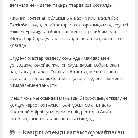
дегеніміз не?» деген тақырыптарда сөз қозғалды.
Жиынға Қостанай облысының Бас имамы Бахытбек
Тәжімбет, өңірдегі «Жастар ісі секторының» меңгерушісі
Әлішер Ертайұлы, облыстық мешіттің найб имамы
Әбдіқаһар Садықұлы қатысып, аталған тақырыпта сөз
қозғады.
Студент жастар кездесу соңында имамдар мен
ұстаздарға көкейде жүрген сауалдарын қойып, оған
нақты жауап алды. Оларға облыстық мешіт атынан
сыйға кітап берілді. Сонымен қатар, студенттер мешіт
ғимаратымен танысты.
Мешіт ұжымы осындай маңызды басқосудың өткізілуіне
қолдау көрсеткен Ахмет Байтұрсынов атындағы
Қостанай өңірлік университетінің ректоры Алма
Іргебайқызына шынайы алғысын білдірді.
– Қазіргі әлемді ғаламтор жайлаған