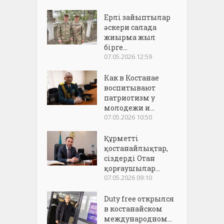
Ерлі зайыптылар
әскери салада
жиырма жыл
бірге...
07.05.2026 12:59
Как в Костанае
воспитывают
патриотизм у
молодежи и...
07.05.2026 10:50
Құрметті
қостанайлықтар,
сіздерді Отан
қорғаушылар...
07.05.2026 09:10
Duty free открылся
в костанайском
международном...