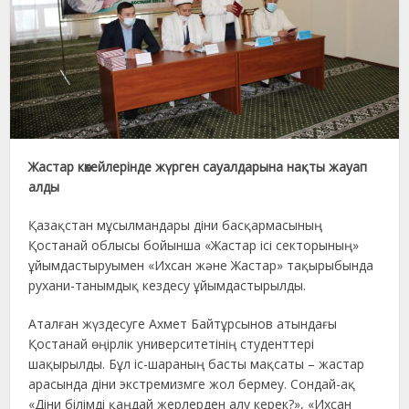
Жастар көкейлерінде жүрген сауалдарына нақты жауап
алды
Қазақстан мұсылмандары діни басқармасының
Қостанай облысы бойынша «Жастар ісі секторының»
ұйымдастыруымен «Ихсан және Жастар» тақырыбында
рухани-танымдық кездесу ұйымдастырылды.
Аталған жүздесуге Ахмет Байтұрсынов атындағы
Қостанай өңірлік университетінің студенттері
шақырылды. Бұл іс-шараның басты мақсаты – жастар
арасында діни экстремизмге жол бермеу. Сондай-ақ
«Діни білімді қаңдай жерлерден алу керек?», «Ихсан