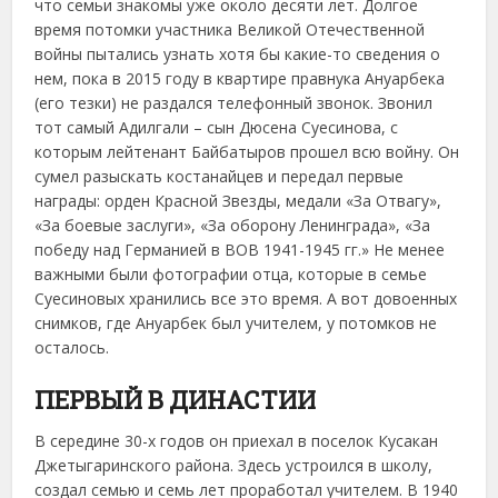
что семьи знакомы уже около десяти лет. Долгое
время потомки участника Великой Отечественной
войны пытались узнать хотя бы какие-то сведения о
нем, пока в 2015 году в квартире правнука Ануарбека
(его тезки) не раздался телефонный звонок. Звонил
тот самый Адилгали – сын Дюсена Суесинова, с
которым лейтенант Байбатыров прошел всю войну. Он
сумел разыскать костанайцев и передал первые
награды: орден Красной Звезды, медали «За Отвагу»,
«За боевые заслуги», «За оборону Ленинграда», «За
победу над Германией в ВОВ 1941-1945 гг.» Не менее
важными были фотографии отца, которые в семье
Суесиновых хранились все это время. А вот довоенных
снимков, где Ануарбек был учителем, у потомков не
осталось.
ПЕРВЫЙ В ДИНАСТИИ
В середине 30-х годов он приехал в поселок Кусакан
Джетыгаринского района. Здесь устроился в школу,
создал семью и семь лет проработал учителем. В 1940