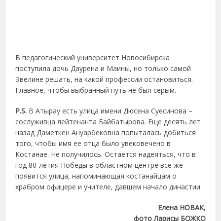
В педагогический университет Новосибирска
поступила дочь Даурена и Маины, но только самой
Эвелине решать, на какой профессии остановиться.
Главное, чтобы выбранный путь не был серым.
P.S.
В Атырау есть улица имени Дюсена Суесинова –
сослуживца лейтенанта Байбатырова. Еще десять лет
назад Даметкен Ануарбековна попыталась добиться
того, чтобы имя ее отца было увековечено в
Костанае. Не получилось. Остается надеяться, что в
год 80-летия Победы в областном центре все же
появится улица, напоминающая костанайцам о
храбром офицере и учителе, давшем начало династии.
Елена НОВАК,
фото Ларисы БОЖКО