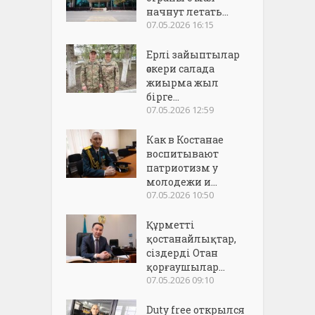
начнут летать...
07.05.2026 16:15
Ерлі зайыптылар
әскери салада
жиырма жыл
бірге...
07.05.2026 12:59
Как в Костанае
воспитывают
патриотизм у
молодежи и...
07.05.2026 10:50
Құрметті
қостанайлықтар,
сіздерді Отан
қорғаушылар...
07.05.2026 09:10
Duty free открылся