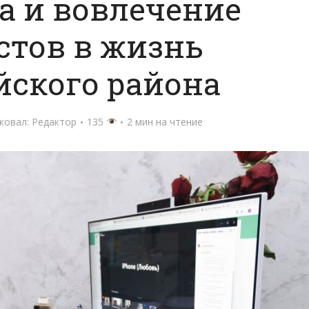
а и вовлечение
стов в жизнь
йского района
ковал:
Редактор
135
2 мин на чтение