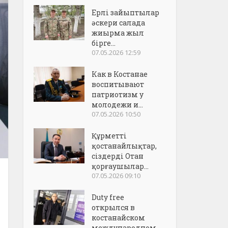
Ерлі зайыптылар
әскери салада
жиырма жыл
бірге...
07.05.2026 12:59
Как в Костанае
воспитывают
патриотизм у
молодежи и...
07.05.2026 10:50
Құрметті
қостанайлықтар,
сіздерді Отан
қорғаушылар...
07.05.2026 09:10
Duty free
открылся в
костанайском
международном..