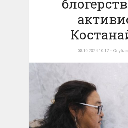
блогерств
активи
Костана
08.10.2024 10:17
Опубли