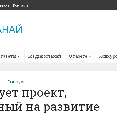
писка
Контакты
 газеты
Біздің Қостанай
О газете
Конкур
Социум
ует проект,
ный на развитие