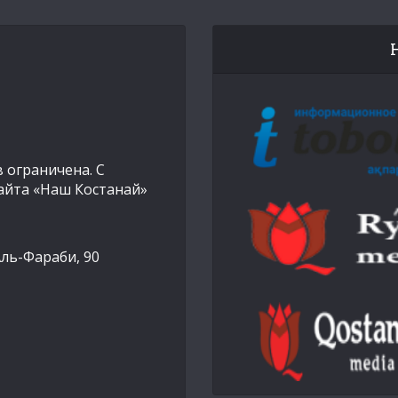
 ограничена. С
айта «Наш Костанай»
Аль-Фараби, 90