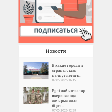
Новости
В какие города и
страны с мая
начнут летать...
07.05.2026 16:15
Ерлі зайыптылар
әскери салада
жиырма жыл
бірге...
07.05.2026 12:59