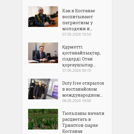
Как в Костанае
воспитывают
патриотизм у
молодежи и...
07.05.2026 10:50
Құрметті
қостанайлықтар,
сіздерді Отан
қорғаушылар...
07.05.2026 09:10
Duty free открылся
в костанайском
международном...
06.05.2026 19:00
Тюльпаны начали
расцветать в
Триатлон-парке
Костаная