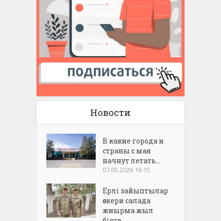
Новости
В какие города и
страны с мая
начнут летать...
07.05.2026 16:15
Ерлі зайыптылар
әскери салада
жиырма жыл
бірге...