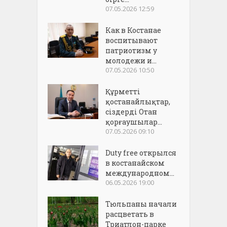
07.05.2026 12:59
Как в Костанае
воспитывают
патриотизм у
молодежи и...
07.05.2026 10:50
Құрметті
қостанайлықтар,
сіздерді Отан
қорғаушылар...
07.05.2026 09:10
Duty free открылся
в костанайском
международном...
06.05.2026 19:00
Тюльпаны начали
расцветать в
Триатлон-парке