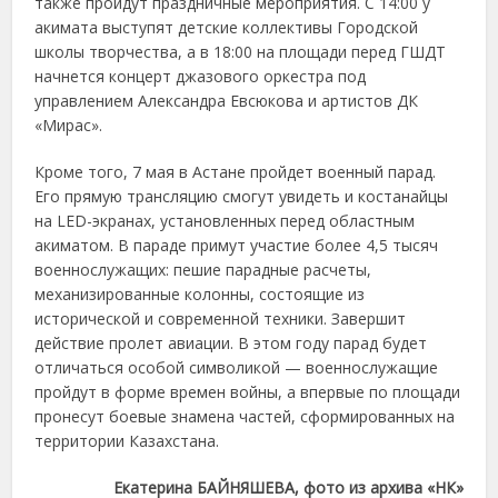
также пройдут праздничные мероприятия. С 14:00 у
акимата выступят детские коллективы Городской
школы творчества, а в 18:00 на площади перед ГШДТ
начнется концерт джазового оркестра под
управлением Александра Евсюкова и артистов ДК
«Мирас».
Кроме того, 7 мая в Астане пройдет военный парад.
Его прямую трансляцию смогут увидеть и костанайцы
на LED-экранах, установленных перед областным
акиматом. В параде примут участие более 4,5 тысяч
военнослужащих: пешие парадные расчеты,
механизированные колонны, состоящие из
исторической и современной техники. Завершит
действие пролет авиации. В этом году парад будет
отличаться особой символикой — военнослужащие
пройдут в форме времен войны, а впервые по площади
пронесут боевые знамена частей, сформированных на
территории Казахстана.
Екатерина БАЙНЯШЕВА, фото из архива «НК»