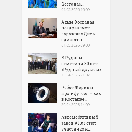
Костанае...
01.05.2026 16:09
Аким Костаная
поздравляет
горожан с Днем
единства...
01.05.2026 09:00
В Рудном
отметили 30 лет
«Рудный дауысы»
30.04.2026 21:07
Робот Жорик и
дрон-футбол – как
в Костанае...
29.04.2026 14:09
Автомобильный
завод Allur стал
участником...