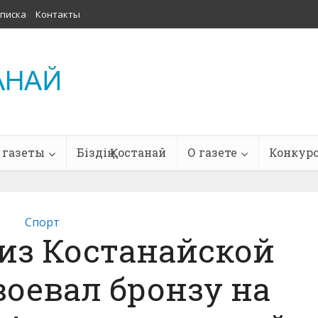
писка
Контакты
 газеты
Біздің Қостанай
О газете
Конкур
Спорт
из Костанайской
воевал бронзу на