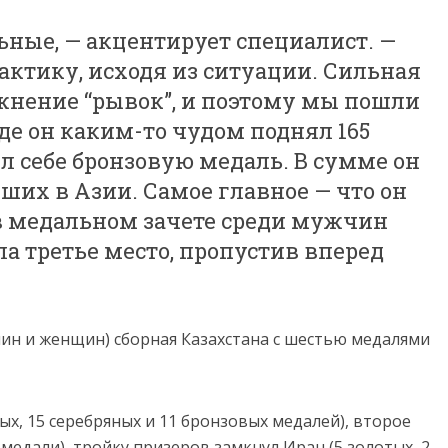
ьные, —
акцентирует
специалист. —
актику,
исходя
из
ситуации.
Сильная
жнение “
рывок”,
и
поэтому
мы
пошли
оде
он
каким-
то
чудом
поднял
165
ил
себе
бронзовую
медаль.
В
сумме
он
йших
в
Азии.
Самое
главное —
что
он
в
медальном
зачете
среди
мужчин
ла
третье
место,
пропустив
вперед
чин
и
женщин)
сборная
Казахстана
с
шестью
медалями
ых,
15
серебряных
и
11
бронзовых
медалей),
второе
х
медали),
тройку
призеров
замкнул
Иран (
5
золотых,
2