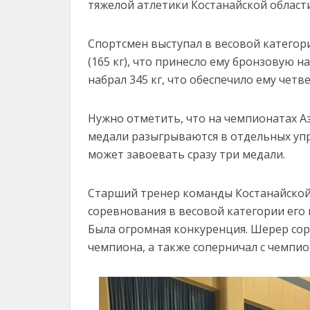
тяжелой
атлетики
Костанайской
област
Спортсмен
выступал
в
весовой
категор
(
165
кг),
что
принесло
ему
бронзовую
на
набрал
345
кг,
что
обеспечило
ему
четв
Нужно
отметить,
что
на
чемпионатах
А
медали
разыгрываются
в
отдельных
уп
может
завоевать
сразу
три
медали.
Старший
тренер
команды
Костанайско
соревнования
в
весовой
категории
его
Была
огромная
конкуренция.
Шерер
со
чемпиона,
а
также
соперничал
с
чемпи