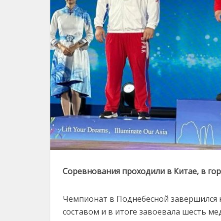
Соревнования
проходили
в
Китае,
в
го
Чемпионат
в
Поднебесной
завершился
составом
и
в
итоге
завоевала
шесть
ме