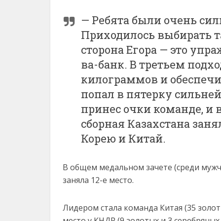
—
Ребята
были
очень
сил
Приходилось
выбирать
т
сторона
Егора —
это
упра
ва-
банк.
В
третьем
подх
килограммов
и
обеспеч
попал
в
пятерку
сильне
принес
очки
команде,
и
сборная
Казахстана
заня
Корею
и
Китай.
В
общем
медальном
зачете (
среди
муж
заняла
12-
е
место.
Лидером
стала
команда
Китая (
35
золот
место
у
КНДР (
9
золотых
и
3
серебряны