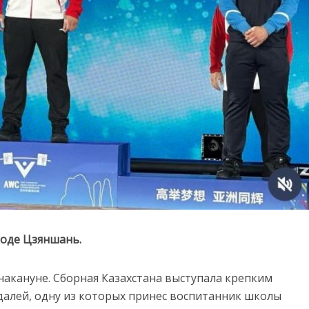
роде
Цзяншань.
накануне.
Сборная
Казахстана
выступала
крепким
далей,
одну
из
которых
принес
воспитанник
школы