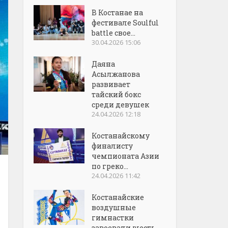
В Костанае на
фестивале Soulful
battle свое...
30.04.2026 15:06
Даяна
Асылжанова
развивает
тайский бокс
среди девушек
24.04.2026 12:18
Костанайскому
финалисту
чемпионата Азии
по греко...
24.04.2026 11:42
Костанайские
воздушные
гимнастки
завоевали шесть...