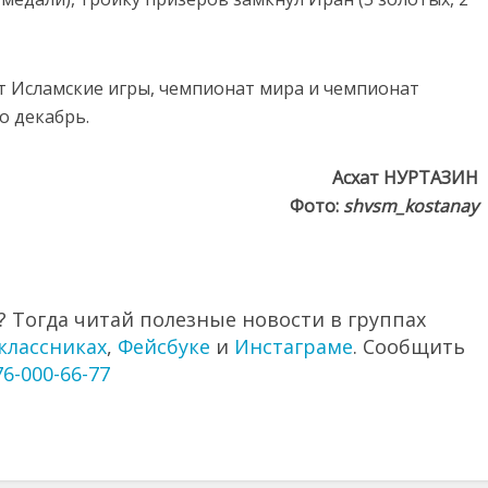
ут
Исламские
игры,
чемпионат
мира
и
чемпионат
по
декабрь.
Асхат
НУРТАЗИН
Фото:
shvsm_kostanay
 Тогда читай полезные новости в группах
классниках
,
Фейсбуке
и
Инстаграме
. Сообщить
76-000-66-77