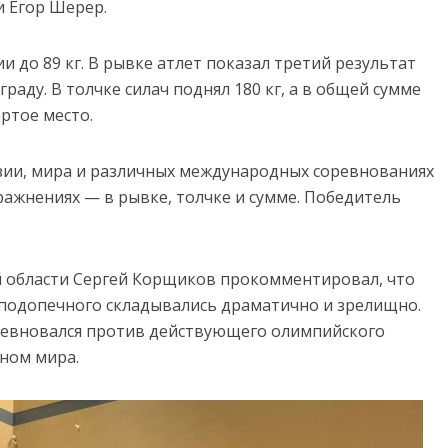
и
Егор
Шерер.
ии
до
89
кг.
В
рывке
атлет
показал
третий
результат
граду.
В
толчке
силач
поднял
180
кг,
а
в
общей
сумме
ертое
место.
зии,
мира
и
различных
международных
соревнованиях
ражнениях —
в
рывке,
толчке
и
сумме.
Победитель
й
области
Сергей
Корщиков
прокомментировал,
что
подопечного
складывались
драматично
и
зрелищно.
ревновался
против
действующего
олимпийского
оном
мира.