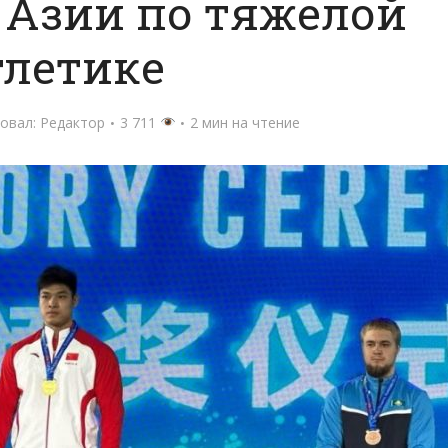
 Азии по тяжелой
тлетике
овал:
Редактор
3 711
2 мин на чтение