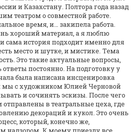
ссии и Казахстану. Полтора года назад
шим театром о совместной работе.
льное время, и… закипела работа.
ень хороший материал, а я люблю
 и сама история подходит именно для
 есть место и шутке, и мистике. Тема
ость. Это такие актуальные вопросы,
 ответы постоянно. На подготовку у
ачала была написана инсценировка
м мы с художником Юлией Черновой
ывать и сочинять эскизы. После чего
 отправлены в театральные цеха, где
товлению декораций и кукол. Это очень
цесс, который, конечно же,
м надзором. К моему приезду все