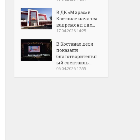
В ДК «Мирас» в
Костанае начался
капремонт: где...
17.04.2026 14:25
В Костанае дети
показали
благотворительн
ый спектакль...
06.04.2026 17:55