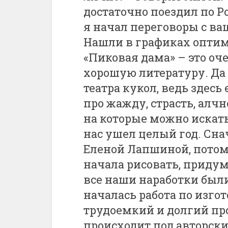
достаточно поездил по Ро
я начал переговоры с ва
Нашли в графиках оптима
«Пиковая дама» – это оч
хорошую литературу. Да
театра кукол, ведь здесь
про жажду, страсть, алчн
на которые можно искать
нас ушел целый год. Сн
Еленой Лапшиной, пото
начала рисовать, придум
все наши наработки были
началась работа по изго
трудоемкий и долгий про
происходит под авторски