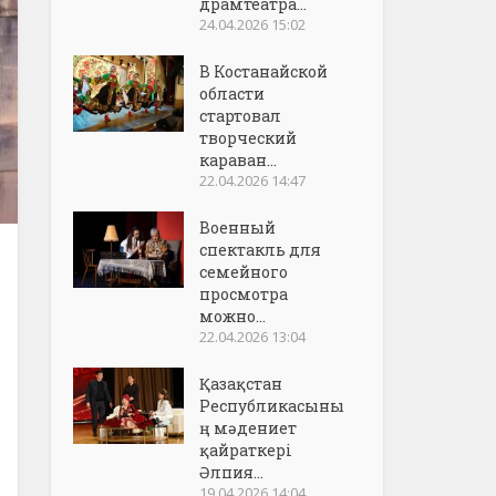
драмтеатра...
24.04.2026 15:02
В Костанайской
области
стартовал
творческий
караван...
22.04.2026 14:47
Военный
спектакль для
семейного
просмотра
можно...
22.04.2026 13:04
Қазақстан
Республикасыны
ң мәдениет
қайраткері
Әлпия...
19.04.2026 14:04