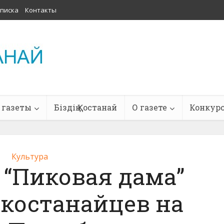
писка
Контакты
 газеты
Біздің Қостанай
О газете
Конкур
Культура
 “Пиковая дама”
 костанайцев на