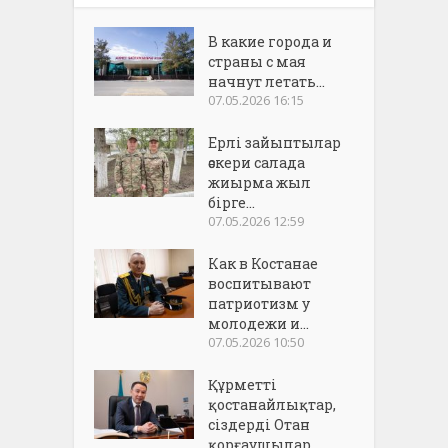
В какие города и
страны с мая
начнут летать...
07.05.2026 16:15
Ерлі зайыптылар
әскери салада
жиырма жыл
бірге...
07.05.2026 12:59
Как в Костанае
воспитывают
патриотизм у
молодежи и...
07.05.2026 10:50
Құрметті
қостанайлықтар,
сіздерді Отан
қорғаушылар...