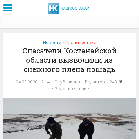
Новости
Проиcшествия
•
Спасатели Костанайской
области вызволили из
снежного плена лошадь
04.03.2020 12:14
Опубликовал:
Редактор
243
2 мин на чтение