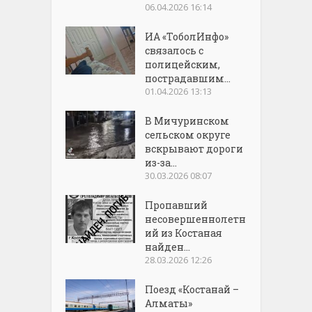
06.04.2026 16:14
ИА «ТоболИнфо»
связалось с
полицейским,
пострадавшим...
01.04.2026 13:13
В Мичуринском
сельском округе
вскрывают дороги
из-за...
30.03.2026 08:07
Пропавший
несовершеннолетн
ий из Костаная
найден...
28.03.2026 12:26
Поезд «Костанай –
Алматы»