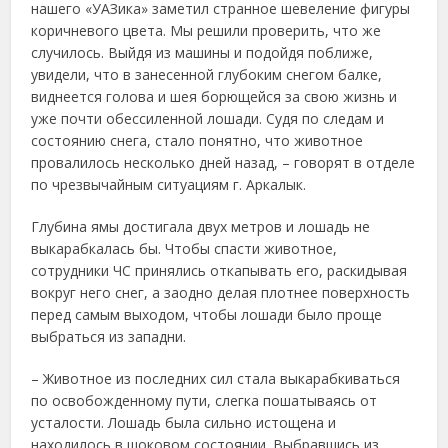
нашего «УАЗика» заметил странное шевеление фигуры
коричневого цвета. Мы решили проверить, что же
случилось. Выйдя из машины и подойдя поближе,
увидели, что в занесенной глубоким снегом балке,
виднеется голова и шея борющейся за свою жизнь и
уже почти обессиленной лошади. Судя по следам и
состоянию снега, стало понятно, что животное
провалилось несколько дней назад, – говорят в отделе
по чрезвычайным ситуациям г. Аркалык.
Глубина ямы достигала двух метров и лошадь не
выкарабкалась бы. Чтобы спасти животное,
сотрудники ЧС принялись откапывать его, раскидывая
вокруг него снег, а заодно делая плотнее поверхность
перед самым выходом, чтобы лошади было проще
выбраться из западни.
– Животное из последних сил стала выкарабкиваться
по освобожденному пути, слегка пошатываясь от
усталости. Лошадь была сильно истощена и
находилось в шоковом состоянии. Выбравшись из