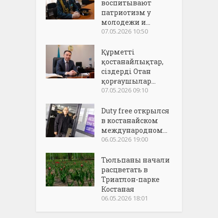
воспитывают
патриотизм у
молодежи и...
07.05.2026 10:50
Құрметті
қостанайлықтар,
сіздерді Отан
қорғаушылар...
07.05.2026 09:10
Duty free открылся
в костанайском
международном...
06.05.2026 19:00
Тюльпаны начали
расцветать в
Триатлон-парке
Костаная
06.05.2026 18:01