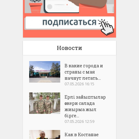
Новости
В какие города и
страны с мая
начнут летать...
07.05.2026 16:15
Ерлі зайыптылар
әскери салада
жиырма жыл
бірге...
07.05.2026 12:59
Как в Костанае