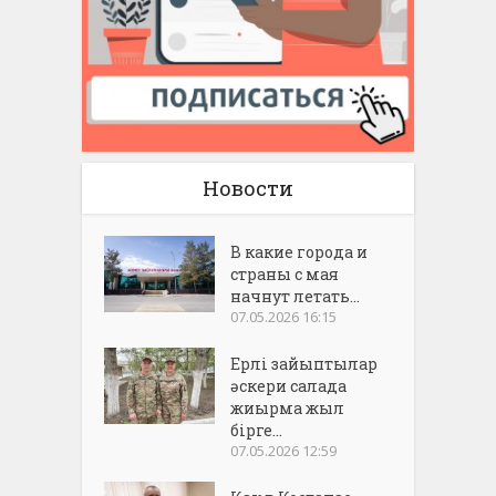
Новости
В какие города и
страны с мая
начнут летать...
07.05.2026 16:15
Ерлі зайыптылар
әскери салада
жиырма жыл
бірге...
07.05.2026 12:59