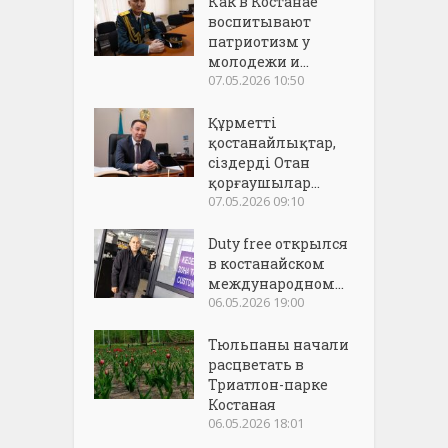
Как в Костанае
воспитывают
патриотизм у
молодежи и...
07.05.2026 10:50
Құрметті
қостанайлықтар,
сіздерді Отан
қорғаушылар...
07.05.2026 09:10
Duty free открылся
в костанайском
международном...
06.05.2026 19:00
Тюльпаны начали
расцветать в
Триатлон-парке
Костаная
06.05.2026 18:01