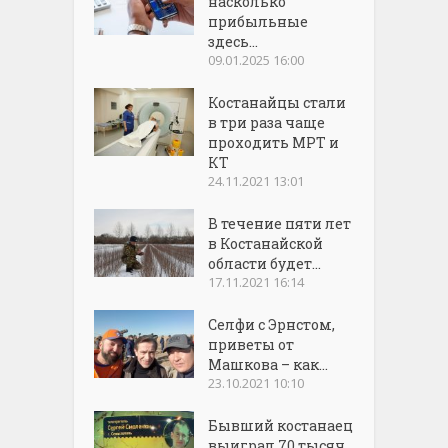
насколько
прибыльные
здесь...
09.01.2025 16:00
Костанайцы стали
в три раза чаще
проходить МРТ и
КТ
24.11.2021 13:01
В течение пяти лет
в Костанайской
области будет...
17.11.2021 16:14
Селфи с Эрнстом,
приветы от
Машкова – как...
23.10.2021 10:10
Бывший костанаец
выиграл 70 тысяч