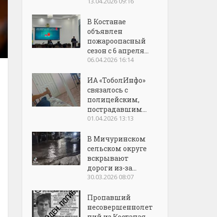
13.04.2026 09:16
В Костанае
объявлен
пожароопасный
сезон с 6 апреля...
06.04.2026 16:14
ИА «ТоболИнфо»
связалось с
полицейским,
пострадавшим...
01.04.2026 13:13
В Мичуринском
сельском округе
вскрывают
дороги из-за...
30.03.2026 08:07
Пропавший
несовершеннолет
ний из Костаная