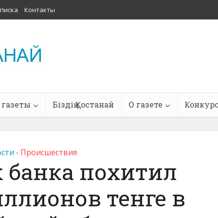
писка
Контакты
 газеты
Біздің Қостанай
О газете
Конкур
сти
Проиcшествия
•
 банка похитил
иллионов тенге в