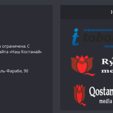
 ограничена. С
айта «Наш Костанай»
Аль-Фараби, 90