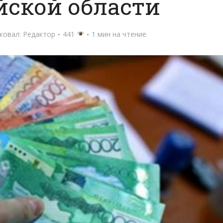
йской области
ковал:
Редактор
441
1 мин на чтение