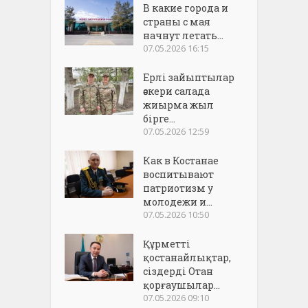
В какие города и
страны с мая
начнут летать...
07.05.2026 16:15
Ерлі зайыптылар
әскери салада
жиырма жыл
бірге...
07.05.2026 12:59
Как в Костанае
воспитывают
патриотизм у
молодежи и...
07.05.2026 10:50
Құрметті
қостанайлықтар,
сіздерді Отан
қорғаушылар...
07.05.2026 09:10