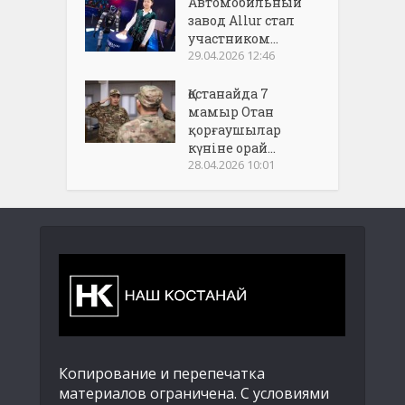
Автомобильный
завод Allur стал
участником...
29.04.2026 12:46
Қостанайда 7
мамыр Отан
қорғаушылар
күніне орай...
28.04.2026 10:01
Копирование и перепечатка
материалов ограничена. С условиями