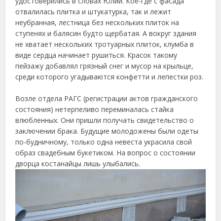
удостоверились в словах Юлии. Кое-где с фасада
отвалилась плитка и штукатурка, так и лежит
неубранная, лестница без нескольких плиток на
ступенях и балясин будто щербатая. А вокруг здания
не хватает нескольких тротуарных плиток, клумба в
виде сердца начинает рушиться. Красок такому
пейзажу добавлял грязный снег и мусор на крыльце,
среди которого угадываются конфетти и лепестки роз.
Возле отдела РАГС (регистрации актов гражданского
состояния) нетерпеливо переминалась стайка
влюбленных. Они пришли получать свидетельство о
заключении брака. Будущие молодожены были одеты
по-будничному, только одна невеста украсила свой
образ свадебным букетиком. На вопрос о состоянии
дворца костанайцы лишь улыбались.