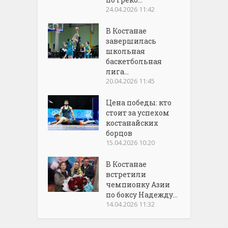
24.04.2026 11:42
В Костанае
завершилась
школьная
баскетбольная
лига...
20.04.2026 11:45
Цена победы: кто
стоит за успехом
костанайских
борцов
15.04.2026 10:20
В Костанае
встретили
чемпионку Азии
по боксу Надежду...
14.04.2026 11:32