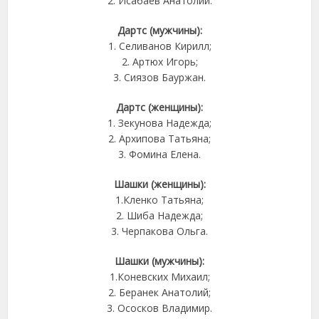
2. Исабаев Анатолий.
Дартс (мужчины):
1. Селиванов Кирилл;
2. Артюх Игорь;
3. Сиязов Бауржан.
Дартс (женщины):
1. Зекунова Надежда;
2. Архипова Татьяна;
3. Фомина Елена.
Шашки (женщины):
1.Кленко Татьяна;
2. Шиба Надежда;
3. Черпакова Ольга.
Шашки (мужчины):
1.Коневских Михаил;
2. Беранек Анатолий;
3. Ососков Владимир.