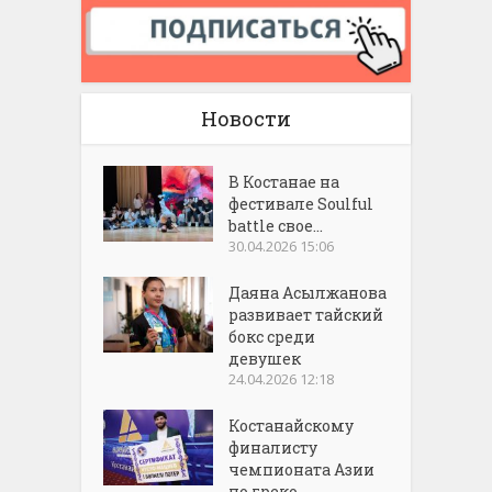
Новости
В Костанае на
фестивале Soulful
battle свое...
30.04.2026 15:06
Даяна Асылжанова
развивает тайский
бокс среди
девушек
24.04.2026 12:18
Костанайскому
финалисту
чемпионата Азии
по греко...