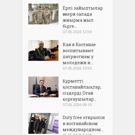
Ерлі зайыптылар
әскери салада
жиырма жыл
бірге...
07.05.2026 12:59
Как в Костанае
воспитывают
патриотизм у
молодежи и...
07.05.2026 10:50
Құрметті
қостанайлықтар,
сіздерді Отан
қорғаушылар...
07.05.2026 09:10
Duty free открылся
в костанайском
международном...
06.05.2026 19:00