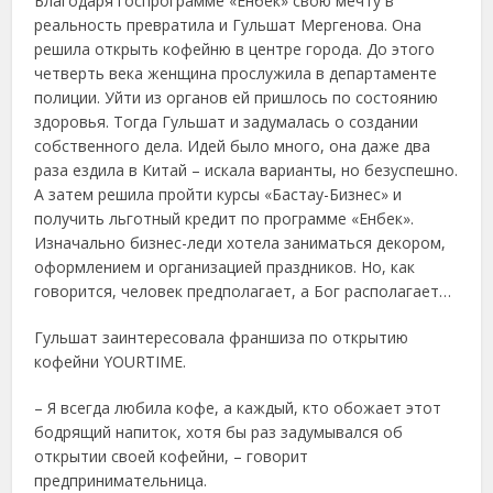
Благодаря госпрограмме «Енбек» свою мечту в
реальность превратила и Гульшат Мергенова. Она
решила открыть кофейню в центре города. До этого
четверть века женщина прослужила в департаменте
полиции. Уйти из органов ей пришлось по состоянию
здоровья. Тогда Гульшат и задумалась о создании
собственного дела. Идей было много, она даже два
раза ездила в Китай – искала варианты, но безуспешно.
А затем решила пройти курсы «Бастау-Бизнес» и
получить льготный кредит по программе «Енбек».
Изначально бизнес-леди хотела заниматься декором,
оформлением и организацией праздников. Но, как
говорится, человек предполагает, а Бог располагает…
Гульшат заинтересовала франшиза по открытию
кофейни YOURTIME.
– Я всегда любила кофе, а каждый, кто обожает этот
бодрящий напиток, хотя бы раз задумывался об
открытии своей кофейни, – говорит
предпринимательница.