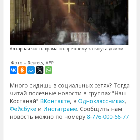
Алтарная часть храма по-прежнему затянута дымом
Фото – Reurets, AFP
Много сидишь в социальных сетях? Тогда
читай полезные новости в группах "Наш
Костанай"
ВКонтакте
, в
Одноклассниках
,
Фейсбуке
и
Инстаграме
. Сообщить нам
новость можно по номеру
8-776-000-66-77