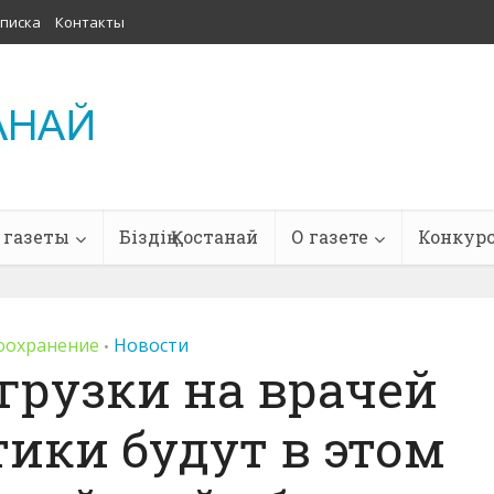
писка
Контакты
 газеты
Біздің Қостанай
О газете
Конкур
оохранение
Новости
•
грузки на врачей
ики будут в этом