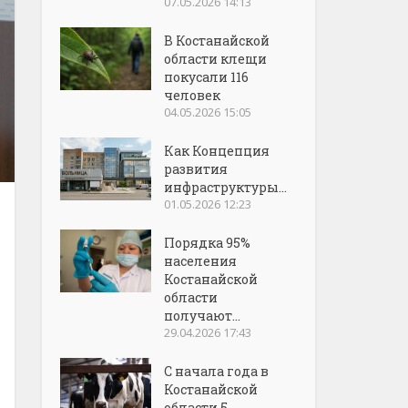
07.05.2026 14:13
В Костанайской
области клещи
покусали 116
человек
04.05.2026 15:05
Как Концепция
развития
инфраструктуры...
01.05.2026 12:23
Порядка 95%
населения
Костанайской
области
получают...
29.04.2026 17:43
С начала года в
Костанайской
области 5