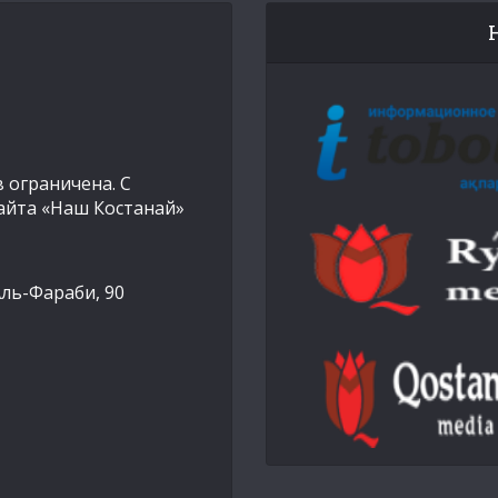
 ограничена. С
айта «Наш Костанай»
Аль-Фараби, 90