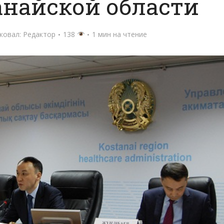
анайской области
ковал:
Редактор
138
1 мин на чтение