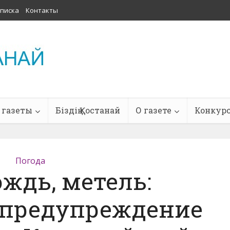
писка
Контакты
 газеты
Біздің Қостанай
О газете
Конкур
Погода
ождь, метель:
 предупреждение