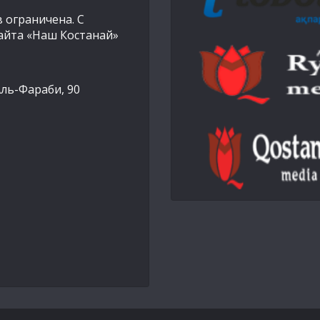
 ограничена. С
айта «Наш Костанай»
Аль-Фараби, 90