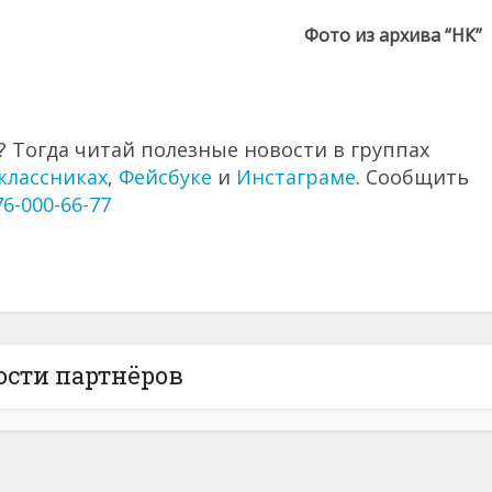
Фото из архива “НК”
 Тогда читай полезные новости в группах
классниках
,
Фейсбуке
и
Инстаграме
. Сообщить
76-000-66-77
ости партнёров