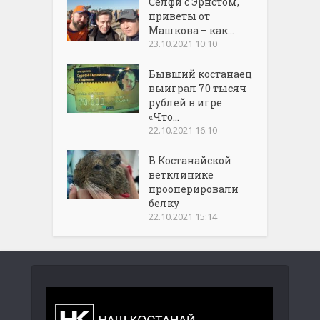
Селфи с Эрнстом,
приветы от
Машкова – как...
23.10.2021 10:10
Бывший костанаец
выиграл 70 тысяч
рублей в игре
«Что...
22.10.2021 16:10
В Костанайской
ветклинике
прооперировали
белку
22.10.2021 15:14