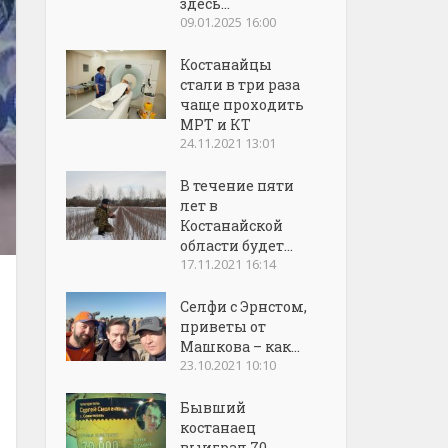
здесь...
09.01.2025 16:00
Костанайцы
стали в три раза
чаще проходить
МРТ и КТ
24.11.2021 13:01
В течение пяти
лет в
Костанайской
области будет...
17.11.2021 16:14
Селфи с Эрнстом,
приветы от
Машкова – как...
23.10.2021 10:10
Бывший
костанаец
выиграл 70