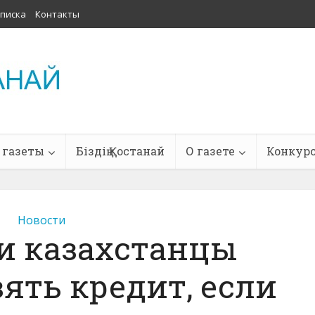
писка
Контакты
 газеты
Біздің Қостанай
О газете
Конкур
Новости
и казахстанцы
ять кредит, если