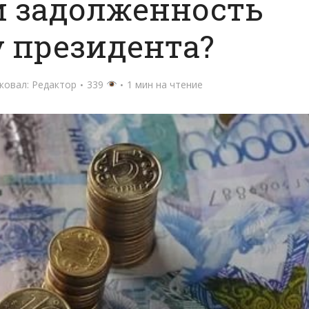
и задолженность
у президента?
ковал:
Редактор
339
1 мин на чтение