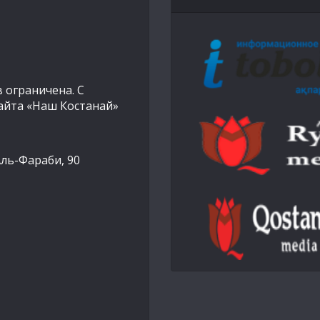
 ограничена. С
айта «Наш Костанай»
Аль-Фараби, 90