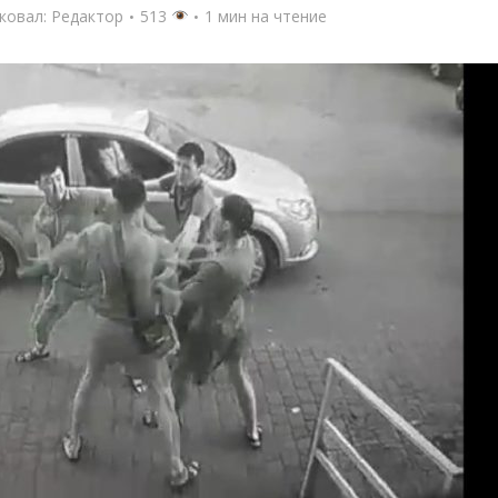
ковал:
Редактор
513
1 мин на чтение