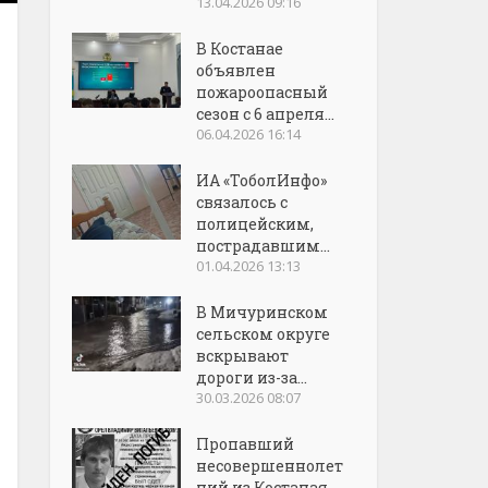
13.04.2026 09:16
В Костанае
объявлен
пожароопасный
сезон с 6 апреля...
06.04.2026 16:14
ИА «ТоболИнфо»
связалось с
полицейским,
пострадавшим...
01.04.2026 13:13
В Мичуринском
сельском округе
вскрывают
дороги из-за...
30.03.2026 08:07
Пропавший
несовершеннолет
ний из Костаная