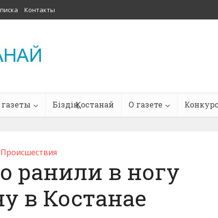
писка
Контакты
 газеты
Біздің Қостанай
О газете
Конкур
Проиcшествия
о ранили в ногу
у в Костанае