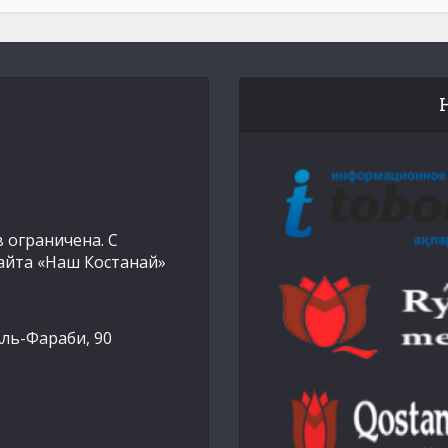
 ограничена. С
айта «Наш Костанай»
Аль-Фараби, 90